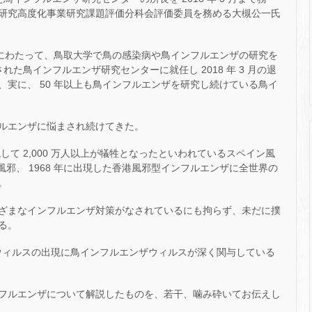
研究高度化事業研究課題評価分科会評価委員を務める大槻公一氏
5 年間にわたって、鳥取大学で鳥の感染病や鳥インフルエンザの研究を
れた鳥インフルエンザ研究センターに就任し 2018 年 3 月の退
実に、 50 年以上も鳥インフルエンザを研究し続けている鳥イ
ルエンザに悩まされ続けてきた。
出現して 2,000 万人以上が犠牲となったといわれているスペイン風
ア風邪、 1968 年に出現した香港風邪型インフルエンザに全世界の
。
ざまなインフルエンザ対策がなされているにも拘らず、未だに撲
る。
ザウィルスの出現に鳥インフルエンザウィルスが深く関与している
フルエンザについて解説したものを、若干、噛み砕いてお伝えし