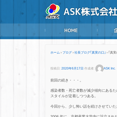
ホーム
›
ブログ
›
社長ブログ｢真実の口｣
›
｢真実
投稿日:
2020年6月17日
作成者:
ASK Inc.
前回の続き・・・。
感染者数・死亡者数が減少傾向にあるた
スタイルが定着しつつある。
今回から、少し怖い話を続けさせていた
2006 年に、京都産業大学内に設立された