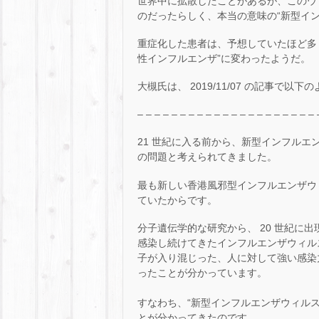
世界中に拡散したことがあるが、このウィ
のだったらしく、本当の意味の“新型イ
重症化した患者は、予想していたほど多
性インフルエンザ”に変わったようだ。
大槻氏は、 2019/11/07 の記事で以
– – – – – – – – – – – – – – – – – – – – – 
21 世紀に入る前から、新型インフルエ
の問題と考えられてきました。
最も新しい香港風邪型インフルエンザウィル
ていたからです。
分子遺伝学的な研究から、 20 世紀に
感染し続けてきたインフルエンザウィルスと
子が入り混じった、人に対して強い感染
ったことが分かっています。
すなわち、“新型インフルエンザウィルス
とが分かってきたのです。