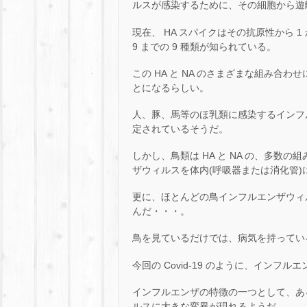
ルスが感染するために、その細胞から遊
現在、 HA スパイクはその抗原性から 1 か
9 までの 9 種類が知られている。
この HA と NA のさまざまな組み合
とになるらしい。
人、豚、馬等のほ乳類に感染するインフルエン
定されているそうだ。
しかし、鳥類は HA と NA の、多数
ザウィルスを体内(呼吸器または消化管
更に、ほとんどの鳥インフルエンザウィ
んだ・・・。
鳥を見ているだけでは、病気を持ってい
今回の Covid-19 のように、イン
インフルエンザの特徴の一つとして、あ
ルスに大きな変異が現れるようだ。