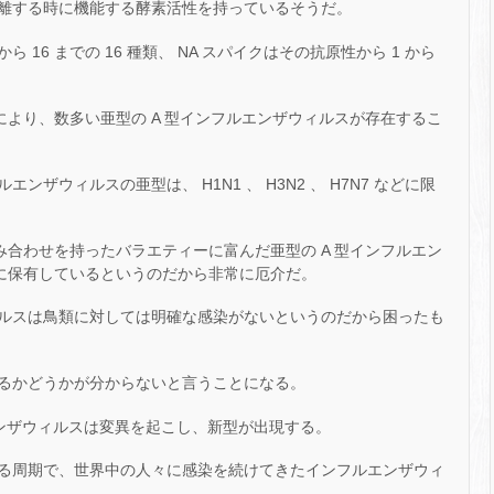
離する時に機能する酵素活性を持っているそうだ。
ら 16 までの 16 種類、 NA スパイクはその抗原性から 1 から
わせにより、数多い亜型の A 型インフルエンザウィルスが存在するこ
ザウィルスの亜型は、 H1N1 、 H3N2 、 H7N7 などに限
の組み合わせを持ったバラエティーに富んだ亜型の A 型インフルエン
)に保有しているというのだから非常に厄介だ。
ルスは鳥類に対しては明確な感染がないというのだから困ったも
るかどうかが分からないと言うことになる。
フルエンザウィルスは変異を起こし、新型が出現する。
る周期で、世界中の人々に感染を続けてきたインフルエンザウィ