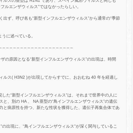
ルスの亜型は H1N1 であり、スペイン風邪ウィルスと同じも
ンフルエンザウィルス”ではなかったらしい。
く出ず、呼び名も“新型インフルエンザウィルス”から通常の“季節
下のように述べている。
– – – – – – – – – – – – – – – – – – – – –
ンザの原因となる“新型インフルエンザウィルス”の出現は、時間
ス( H3N2 )が出現してからすでに、おおむね 40 年を経過し
出現した“新型インフルエンザウィルス”は、それまで世界中の人に
、別の HA 、 NA 亜型の“鳥インフルエンザウィルス”の遺伝
力と病原性を持つ、新たな性状を獲得した、遺伝子再集合体であ
”の出現に、“鳥インフルエンザウィルス”が深く関与しているこ