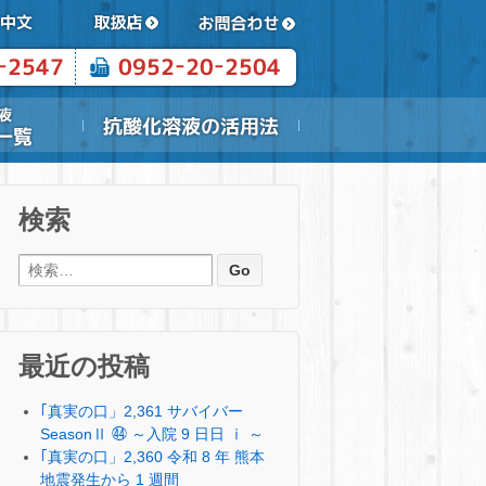
検索
検索:
最近の投稿
｢真実の口」2,361 サバイバー
SeasonⅡ ㊹ ～入院 9 日日 ⅰ ～
｢真実の口」2,360 令和 8 年 熊本
地震発生から 1 週間