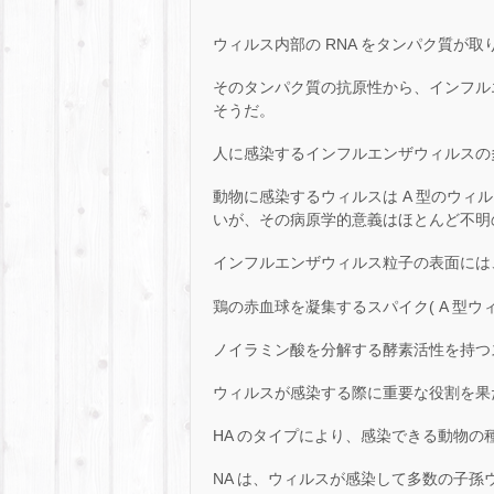
ウィルス内部の RNA をタンパク質が
そのタンパク質の抗原性から、インフルエンザ
そうだ。
人に感染するインフルエンザウィルスの
動物に感染するウィルスは A 型のウィ
いが、その病原学的意義はほとんど不明
インフルエンザウィルス粒子の表面には、
鶏の赤血球を凝集するスパイク( A 型ウィル
ノイラミン酸を分解する酵素活性を持つスパイ
ウィルスが感染する際に重要な役割を果た
HA のタイプにより、感染できる動物
NA は、ウィルスが感染して多数の子