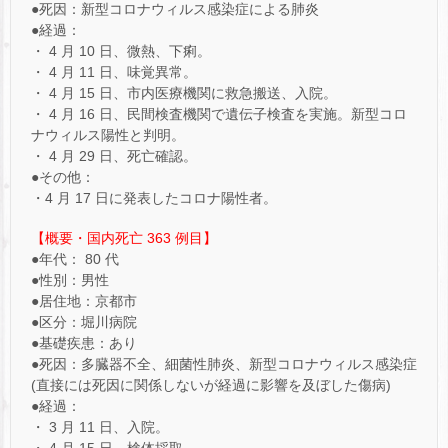
●死因：新型コロナウィルス感染症による肺炎
●経過：
・ 4 月 10 日、微熱、下痢。
・ 4 月 11 日、味覚異常。
・ 4 月 15 日、市内医療機関に救急搬送、入院。
・ 4 月 16 日、民間検査機関で遺伝子検査を実施。新型コロ
ナウィルス陽性と判明。
・ 4 月 29 日、死亡確認。
●その他：
・4 月 17 日に発表したコロナ陽性者。
【概要・国内死亡 363 例目】
●年代： 80 代
●性別：男性
●居住地：京都市
●区分：堀川病院
●基礎疾患：あり
●死因：多臓器不全、細菌性肺炎、新型コロナウィルス感染症
(直接には死因に関係しないが経過に影響を及ぼした傷病)
●経過：
・ 3 月 11 日、入院。
・ 4 月 15 日、検体採取。