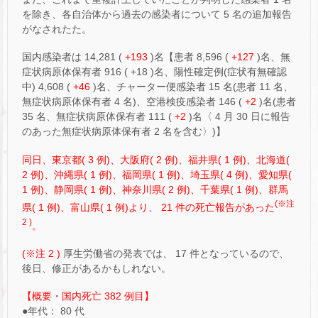
を除き、各自治体から過去の感染者について 5 名の追加報告
がなされたた。
国内感染者は 14,281 (
+193
)名【患者 8,596 (
+127
)名、無
症状病原体保有者 916 ( +18 )名、陽性確定例(症状有無確認
中) 4,608 (
+46
)名、チャーター便感染者 15 名(患者 11 名、
無症状病原体保有者 4 名)、空港検疫感染者 146 (
+2
)名(患者
35 名、無症状病原体保有者 111 (
+2
)名〈 4 月 30 日に報告
のあった無症状病原体保有者 2 名を含む〉)】
同日、東京都( 3 例)、大阪府( 2 例)、福井県( 1 例)、北海道(
2 例)、沖縄県( 1 例)、福岡県( 1 例)、埼玉県( 4 例)、愛知県(
1 例)、静岡県( 1 例)、神奈川県( 2 例)、千葉県( 1 例)、群馬
(※注
県( 1 例)、富山県( 1 例)より、 21 件の死亡報告があった
2 )
。
(※注 2 )
厚生労働省の発表では、 17 件となっているので、
後日、修正があるかもしれない。
【概要・国内死亡 382 例目】
●年代： 80 代