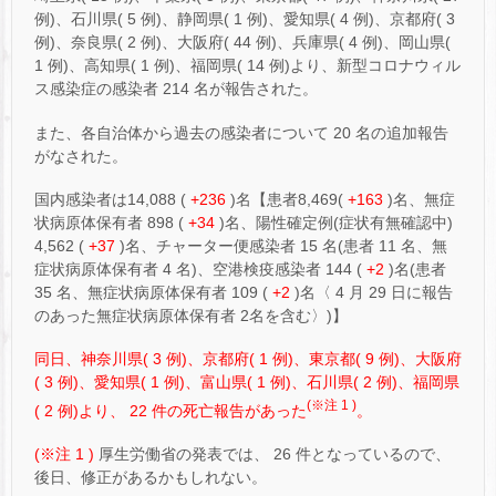
例)、石川県( 5 例)、静岡県( 1 例)、愛知県( 4 例)、京都府( 3
例)、奈良県( 2 例)、大阪府( 44 例)、兵庫県( 4 例)、岡山県(
1 例)、高知県( 1 例)、福岡県( 14 例)より、新型コロナウィル
ス感染症の感染者 214 名が報告された。
また、各自治体から過去の感染者について 20 名の追加報告
がなされた。
国内感染者は14,088 (
+236
)名【患者8,469(
+163
)名、無症
状病原体保有者 898 (
+34
)名、陽性確定例(症状有無確認中)
4,562 (
+37
)名、チャーター便感染者 15 名(患者 11 名、無
症状病原体保有者 4 名)、空港検疫感染者 144 (
+2
)名(患者
35 名、無症状病原体保有者 109 (
+2
)名〈 4 月 29 日に報告
のあった無症状病原体保有者 2名を含む〉)】
同日、神奈川県( 3 例)、京都府( 1 例)、東京都( 9 例)、大阪府
( 3 例)、愛知県( 1 例)、富山県( 1 例)、石川県( 2 例)、福岡県
(※注 1 )
( 2 例)より、 22 件の死亡報告があった
。
(※注 1 )
厚生労働省の発表では、 26 件となっているので、
後日、修正があるかもしれない。