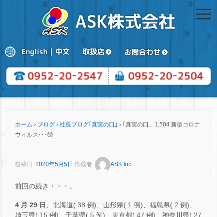
togg
navi
ホーム
›
ブログ
›
社長ブログ｢真実の口｣
›
｢真実の口」1,504 新型コロナ
ウィルス･･･㊷
投稿日:
2020年5月5日
作成者:
ASK Inc.
前回の続き・・・。
4 月 29 日
、北海道( 38 例)、山形県( 1 例)、福島県( 2 例)、
埼玉県( 15 例)、千葉県( 5 例)、東京都( 47 例)、神奈川県( 27