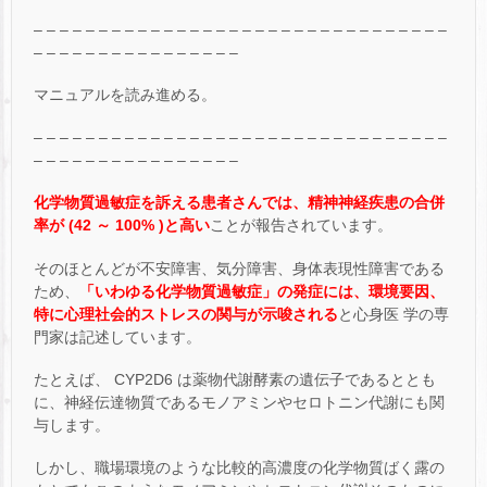
– – – – – – – – – – – – – – – – – – – – – – – – – – – – – – – –
– – – – – – – – – – – – – – – –
マニュアルを読み進める。
– – – – – – – – – – – – – – – – – – – – – – – – – – – – – – – –
– – – – – – – – – – – – – – – –
化学物質過敏症を訴える患者さんでは、精神神経疾患の合併
率が (42 ～ 100% )と高い
ことが報告されています。
そのほとんどが不安障害、気分障害、身体表現性障害である
ため、
「
い
わゆる化学物質過敏症」の発症には、環境要因、
特に心理社会的ストレスの関与が示唆される
と心身医 学の専
門家は記述しています。
たとえば、 CYP2D6 は薬物代謝酵素の遺伝子であるととも
に、神経伝達物質であるモノアミンやセロトニン代謝にも関
与します。
しかし、職場環境のような比較的高濃度の化学物質ばく露の