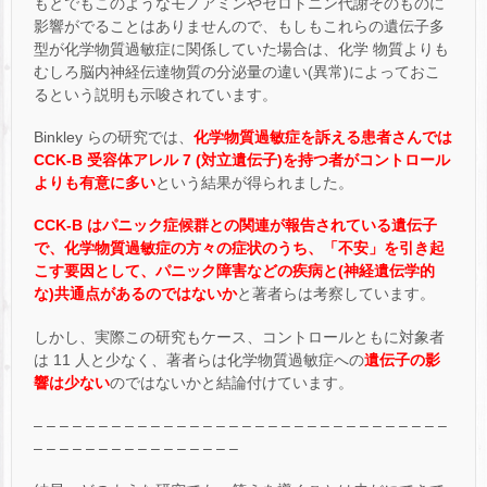
もとでもこのようなモノアミンやセロトニン代謝そのものに
影響がでることはありませんので、もしもこれらの遺伝子多
型が化学物質過敏症に関係していた場合は、化学 物質よりも
むしろ脳内神経伝達物質の分泌量の違い(異常)によっておこ
るという説明も示唆されています。
Binkley らの研究では、
化学物質過敏症を訴える患者さんでは
CCK-B 受容体アレル 7 (対立遺伝子)を持つ者がコントロール
よりも有意に多い
という結果が得られました。
CCK-B はパニック症候群との関連が報告されている遺伝子
で、化学物質過敏症の方々の症状のうち、「不安」を引き起
こす要因として、パニック障害などの疾病と(神経遺伝学的
な)共通点があるのではないか
と著者らは考察しています。
しかし、実際この研究もケース、コントロールともに対象者
は 11 人と少なく、著者らは化学物質過敏症への
遺伝子の影
響は少ない
のではないかと結論付けています。
– – – – – – – – – – – – – – – – – – – – – – – – – – – – – – – –
– – – – – – – – – – – – – – – –