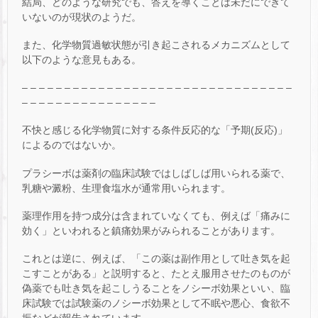
結局、どのような研究でも、答えを導くことは未だにできて
いないのが現状のようだ。
また、化学物質過敏状態が引き起こされるメカニズムとして
以下のような意見もある。
– – – – – – – – – – – – – – – – – – – – – – – – – – – – – – – –
– – – – – – – – – – – – – – – –
不快と感じる化学物質に対する条件反応的な「予期(反応)」
によるのではないか。
プラシーボは薬剤の臨床試験ではしばしば用いられる薬で、
乳糖や澱粉、生理食塩水が通常用いられます。
薬理作用を持つ成分は含まれていなくても、例えば「痛みに
効く」といわれると鎮痛効果がみられることがあります。
これとは逆に、例えば、「この薬は副作用として吐き気を起
こすことがある」と説明すると、たとえ服用させたのものが
偽薬でも吐き気を起こしうることをノシーボ効果といい、臨
床試験では試験薬のノシーボ効果として不眠や悪心、食欲不