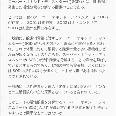
スーパー・オキシド・ディスムターゼ( SOD )とは、細胞内に
発生した活性酸素を分解する酵素のことである。
ヒトでは 3 種のスーパー・オキシド・ディスムターゼ( SOD )
が存在し、 SOD1 は細胞質、 SOD2 はミトコンドリア、
SOD3 は細胞外空間に存在する。
一般的に、酸素消費量に対するスーパー・オキシド・ディス
ムターゼ( SOD )の活性の強さと、寿命に相関があると言わ
れ、これは体重に対して消費する酸素の量が多い動物種ほど
寿命が短くなるはずのところを、スーパー・オキシド・ディ
スムターゼ( SOD )が活性酸素を分解することで寿命を延ばし
ているとするものであり、動物の中でも霊長類、とくにヒト
は SOD の活性の高さが際立ち、ヒトが長寿である原因のひ
とつとされている。
一般的に、活性酸素が人体の「老化」に深く関わり、ガンな
どの生活習慣病の主な原因となっていると言われている。
しかし、その活性酸素を分解するスーパー・オキシド・ディ
スムターゼ( SOD )の活性が高い方が化学物質過敏症を発症し
やすいとは因果なものではないか・・・。