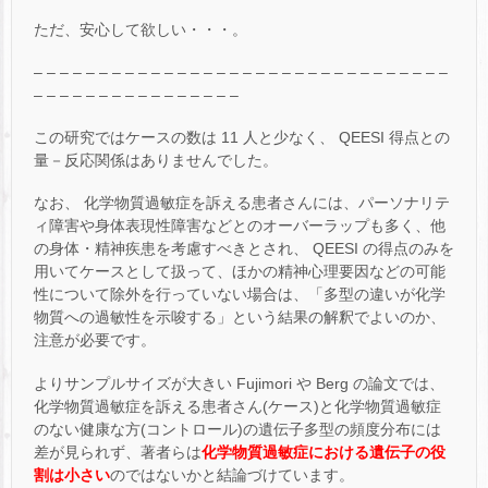
ただ、安心して欲しい・・・。
– – – – – – – – – – – – – – – – – – – – – – – – – – – – – – – –
– – – – – – – – – – – – – – – –
この研究ではケースの数は 11 人と少なく、 QEESI 得点との
量－反応関係はありませんでした。
なお、 化学物質過敏症を訴える患者さんには、パーソナリテ
ィ障害や身体表現性障害などとのオーバーラップも多く、他
の身体・精神疾患を考慮すべきとされ、 QEESI の得点のみを
用いてケースとして扱って、ほかの精神心理要因などの可能
性について除外を行っていない場合は、「多型の違いが化学
物質への過敏性を示唆する」という結果の解釈でよいのか、
注意が必要です。
よりサンプルサイズが大きい Fujimori や Berg の論文では、
化学物質過敏症を訴える患者さん(ケース)と化学物質過敏症
のない健康な方(コントロール)の遺伝子多型の頻度分布には
差が見られず、著者らは
化学物質過敏症における遺伝子の役
割は小さい
のではないかと結論づけています。