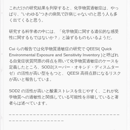
これだけの研究結果を列挙すると、化学物質過敏症は、やっ
ぱり、“いわゆる”つきの病気で詐病じゃないのと思う人も多
く出てくると思う。
研究する科学者の中には、「化学物質に関する遺伝的な感受
性に関するもではないか？」と論ずるものもいるようだ。
Cui らの報告では化学物質過敏症の研究で QEESI( Quick
Environmental Exposure and Sensitivity Inventory )と呼ばれ
る自覚症状質問票の得点を用いて化学物質過敏症のケースを
定義したところ、SOD2(スーパー・オキシド・ディスムター
ゼ）の活性が高い型をもつと、 QEESI 高得点群になるリスク
が高いと報告していま。
SOD2 の活性が高いと酸素ストレスを生じやすく、これが化
学物質への過敏性と関係している可能性を示唆していると著
者らは述べています。
– – – – – – – – – – – – – – – – – – – – – – – – – – – – – – – –
– – – – – – – – – – – – – – – –