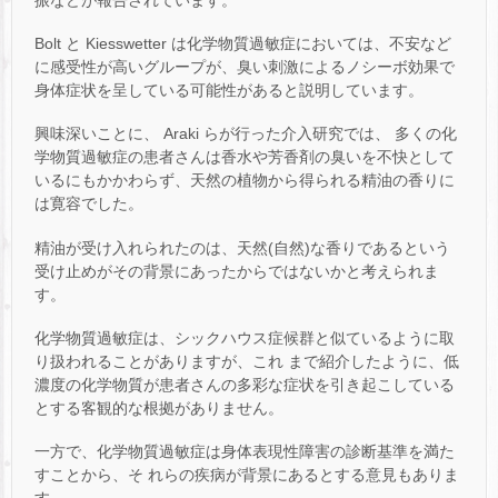
振などが報告されています。
Bolt と Kiesswetter は化学物質過敏症においては、不安など
に感受性が高いグループが、臭い刺激によるノシーボ効果で
身体症状を呈している可能性があると説明しています。
興味深いことに、 Araki らが行った介入研究では、 多くの化
学物質過敏症の患者さんは香水や芳香剤の臭いを不快として
いるにもかかわらず、天然の植物から得られる精油の香りに
は寛容でした。
精油が受け入れられたのは、天然(自然)な香りであるという
受け止めがその背景にあったからではないかと考えられま
す。
化学物質過敏症は、シックハウス症候群と似ているように取
り扱われることがありますが、これ まで紹介したように、低
濃度の化学物質が患者さんの多彩な症状を引き起こしている
とする客観的な根拠がありません。
一方で、化学物質過敏症は身体表現性障害の診断基準を満た
すことから、そ れらの疾病が背景にあるとする意見もありま
す。