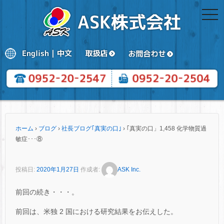
togg
navi
ホーム
›
ブログ
›
社長ブログ｢真実の口｣
›
｢真実の口」1,458 化学物質過
敏症･･･⑧
投稿日:
2020年1月27日
作成者:
ASK Inc.
前回の続き・・・。
前回は、米独 2 国における研究結果をお伝えした。