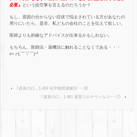
必要』
という絵空事を言えるのだろうか？
もし、原因の分からない症状で悩まされている方があなたの
周りにいたら、是非、私どもの会社のことを伝えて欲しい。
医師よりも的確なアドバイスが出来るかもしれない。
もちろん、医師法・薬機法に触れることなくである・・・
ε=┏(;￣▽￣)┛
‹
｢真実の口」1,459 化学物質過敏症･･･⑨
｢真実の口」1,461 新型コロナウィルス･･･①
›