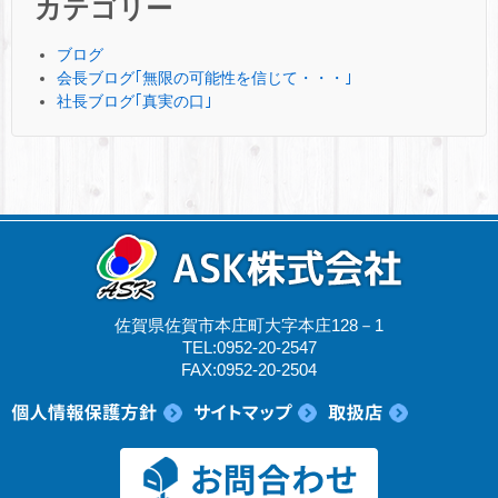
カテゴリー
ブログ
会長ブログ｢無限の可能性を信じて・・・｣
社長ブログ｢真実の口｣
佐賀県佐賀市本庄町大字本庄128－1
TEL:0952-20-2547
FAX:0952-20-2504