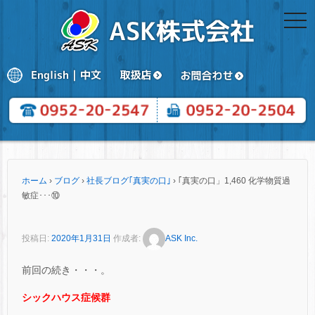
togg
navi
ホーム
›
ブログ
›
社長ブログ｢真実の口｣
›
｢真実の口」1,460 化学物質過
敏症･･･⑩
投稿日:
2020年1月31日
作成者:
ASK Inc.
前回の続き・・・。
シックハウス症候群