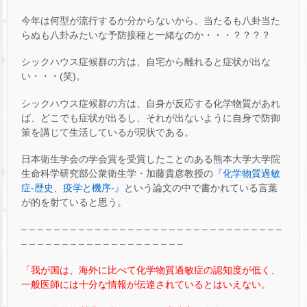
今年は何型が流行するか分からないから、当たるも八卦当た
らぬも八卦みたいな予防接種と一緒なのか・・・？？？？
シックハウス症候群の方は、自宅から離れると症状が出な
い・・・(笑)。
シックハウス症候群の方は、自身が反応する化学物質があれ
ば、どこでも症状が出るし、それが出ないように自身で防御
策を講じて生活しているが現状である。
日本衛生学会の学会賞を受賞したことのある熊本大学大学院
生命科学研究部公衆衛生学・加藤貴彦教授の
『化学物質過敏
症-歴史、疫学と機序-』
という論文の中で書かれている言葉
が的を射ていると思う。
– – – – – – – – – – – – – – – – – – – – – – – – – – – – – – – –
– – – – – – – – – – – – – – – – – – – –
「我が国は、海外に比べて化学物質過敏症の認知度が低く、
一般医師には十分な情報が伝達されているとはいえない。