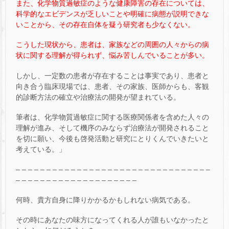
また、化学物質過敏症のような健康障害の存在については、
科学的なエビデンスが乏しいことや明確に病態が説明できな
いことから、その存在自体を疑う研究者も少なくない。
こうした現状から、患者は、家族などの周囲の人々からの病
状に関する理解が得られず、悩み苦しんでいることが多い。
しかし、一定数の患者が存在することは事実であり、患者と
向き合う臨床現場では、患者、その家族、医師からも、客観
的診断方法の確立や治療法の開発が望まれている。
筆者は、化学物質過敏症に関する医療関係者を含めた人々の
理解が進み、そして機序のみならず治療法が開発されること
を切に願い、今後も啓発活動と研究にとりくんでいきたいと
考えている。」
– – – – – – – – – – – – – – – – – – – – – – – – – – – – – – – –
– – – – – – – – – – – – – – – – – – – –
何時、貴方自身に降りかかるかもしれない病気である。
その時にあなたの味方になってくれる人が誰もいなかったと