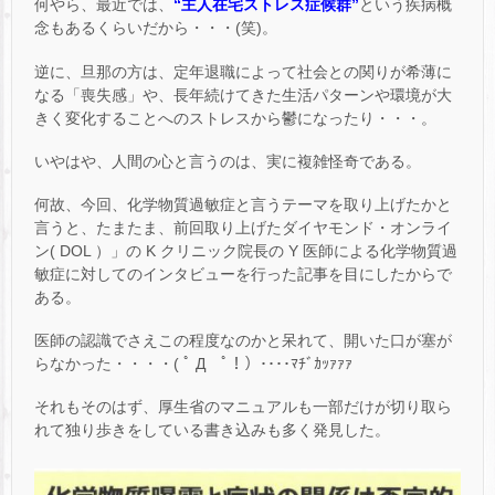
何やら、最近では、
“主人在宅ストレス症候群”
という疾病概
念もあるくらいだから・・・(笑)。
逆に、旦那の方は、定年退職によって社会との関りが希薄に
なる「喪失感」や、長年続けてきた生活パターンや環境が大
きく変化することへのストレスから鬱になったり・・・。
いやはや、人間の心と言うのは、実に複雑怪奇である。
何故、今回、化学物質過敏症と言うテーマを取り上げたかと
言うと、たまたま、前回取り上げたダイヤモンド・オンライ
ン( DOL ）」の K クリニック院長の Y 医師による化学物質過
敏症に対してのインタビューを行った記事を目にしたからで
ある。
医師の認識でさえこの程度なのかと呆れて、開いた口が塞が
らなかった・・・・( ﾟ Д ﾟ！）････ﾏﾁﾞｶｯｧｧｧ
それもそのはず、厚生省のマニュアルも一部だけが切り取ら
れて独り歩きをしている書き込みも多く発見した。