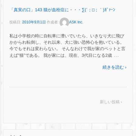
「真実の口」143 猫が血栓症に・・・∑(´；□；｀)ｶﾞｧｰﾝ
投稿日:
2010年9月1日
作成者:
ASK Inc.
私は小学校の時に自転車に漕いでいたら、いきなり犬に飛び
かかられ転倒し、それ以来、犬に強い恐怖心を抱いている。
今でもそれは変わらない。 そんなわけで我が家のペットと言
…
えば“猫”である。 我が家には、現在、3代目になる2歳
続きを読む ›
新しい投稿 ›