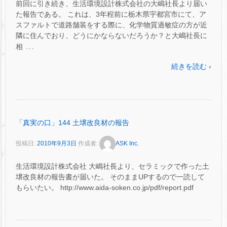
前回に引き続き、生活環境設計株式会社の大嶋社長より届い
た報告である。 これは、3年程前に栃木県宇都宮市にて、ア
スファルトで道路舗装をする際に、化学物質過敏症の方が近
隣に住んでおり、どうにかならないだろうか？と大嶋社長に
…
相
続きを読む ›
「真実の口」144 土壌改良材の報告
投稿日:
2010年9月3日
作成者:
ASK Inc.
生活環境設計株式会社 大嶋社長より、セラミックで作った土
壌改良材の報告書が届いた。 そのままUPするので一読して
もらいたい。 http://www.aida-soken.co.jp/pdf/report.pdf