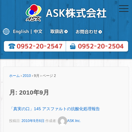
togg
navi
ホーム
›
2010
›
9月
›
ページ 2
月:
2010年9月
「真実の口」145 アスファルトの抗酸化処理報告
投稿日:
2010年9月6日
作成者:
ASK Inc.