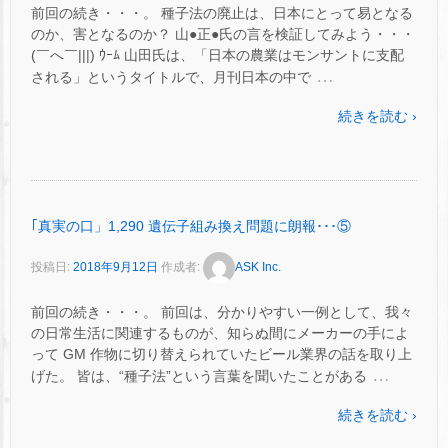
前回の続き・・・。 種子法の廃止は、日本にとって易となる
のか、害となるのか？ 山●正●氏の言を検証してみよう・・・
(￣へ￣|||) ｳｰﾑ 山田氏は、「日本の農業はモンサントに支配
…
される」というタイトルで、月刊日本の中で
続きを読む ›
｢真実の口」1,290 遺伝子組み換え問題に朗報･･･⑤
投稿日:
2018年9月12日
作成者:
ASK Inc.
前回の続き・・・。 前回は、分かりやすい一例として、我々
の日常生活に関連するものが、知らぬ間にメーカーの手によ
って GM 作物に切り替えられていたビール業界の話を取り上
…
げた。 皆は、“種子法”という言葉を聞いたことがある
続きを読む ›