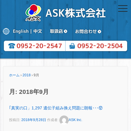
togg
navi
ホーム
›
2018
›
9月
月:
2018年9月
｢真実の口」1,297 遺伝子組み換え問題に朗報･･･⑫
投稿日:
2018年9月28日
作成者:
ASK Inc.