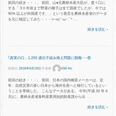
前回の続き・・・。 前回、山●元農林水産大臣が、度々口に
する「 3 0 年前まで野菜の種子は全て国産でしたが、今では
90% 以上が外国産です。」という発言を農林水産省のデータ
…
を元に検証してみた・・・ｩ─σ(･´ω･｀*
続きを読む ›
｢真実の口」1,293 遺伝子組み換え問題に朗報･･･⑧
投稿日:
2018年9月19日
作成者:
ASK Inc.
前回の続き・・・。 前回、日本の国内種苗メーカーは、近
年、自然災害の多い日本から海外生産へと移行しているとい
うことを寄稿した。 こんなデータがある。 今年(平成 30 年 6
…
月)に、農林水産省食料産業局知的財産課から出
続きを読む ›