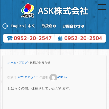
togg
navi
ホーム
›
ブログ
›
休稿のお知らせ
投稿日:
2024年11月4日
作成者:
ASK Inc.
しばらくの間、休稿させていただきます。