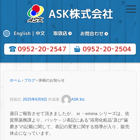
togg
navi
ホーム
›
ブログ
›
休稿のお知らせ
投稿日:
2025年6月9日
作成者:
ASK Inc.
過日ご報告させて頂きましたが、 si ・emina シリーズは、佐
賀県薬務課より、パッケ－ジ表記にある”浴用化粧品”及び”歯
磨き”の記載に関して、表記の変更に関する指導が入り、販売
休止になっています。