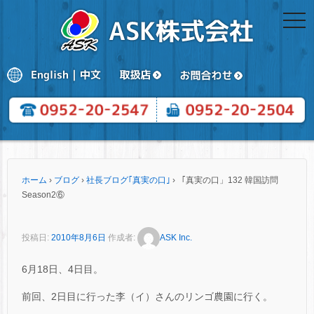
togg
navi
ホーム
›
ブログ
›
社長ブログ｢真実の口｣
›
「真実の口」132 韓国訪問
Season2⑥
投稿日:
2010年8月6日
作成者:
ASK Inc.
6月18日、4日目。
前回、2日目に行った李（イ）さんのリンゴ農園に行く。