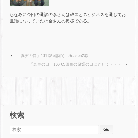
ちなみに今回の通訳の李さんは韓国とのビジネスを通じてお
世話になっていたの金さんの奥様である。
‹
「真実の口」131 韓国訪問 Season2⑤
「真実の口」133 65回目の原爆の日に寄せて・・・
›
検索
検索: