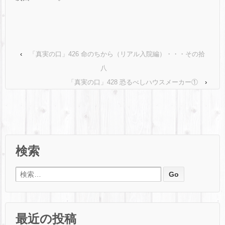
‹
「真実の口」426 命のちから（リアル入院編）・・・その拾
八
「真実の口」428 恐るべしハウスメーカー①
›
検索
検索:
最近の投稿