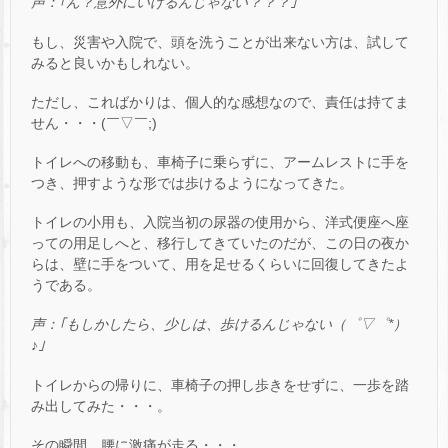
声：｢ん？意外にいけるんじゃない？？？｣
もし、災害や入院で、頭を洗うことが出来ない方は、試して
みると良いかもしれない。
ただし、こればかりは、個人的な感想なので、責任は持てま
せん・・・(￣▽￣;)
トイレへの移動も、車椅子に乗らずに、アームレストに手を
つき、押すような形では歩けるようになってきた。
トイレの小用も、入院当初の尿器の使用から、洋式便座へ座
っての用足しへと、移行してきていたのだが、この日の夜か
らは、壁に手をついて、用を足せるくらいに回復してきたよ
うである。
声：｢もしかしたら、少しは、歩けるんじゃない（゜▽゜*）
♪｣
トイレからの帰りに、車椅子の押し歩きをせずに、一歩を踏
み出してみた・・・。
その瞬間、腰に激痛が走る・・・。