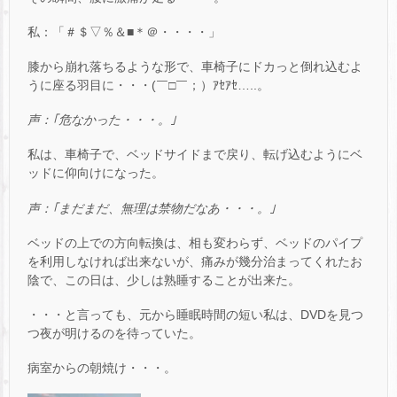
私：「＃＄▽％＆■＊＠・・・・」
膝から崩れ落ちるような形で、車椅子にドカっと倒れ込むよ
うに座る羽目に・・・(￣□￣；）ｱｾｱｾ…..。
声：｢危なかった・・・。｣
私は、車椅子で、ベッドサイドまで戻り、転げ込むようにベ
ッドに仰向けになった。
声：｢まだまだ、無理は禁物だなあ・・・。｣
ベッドの上での方向転換は、相も変わらず、ベッドのパイプ
を利用しなければ出来ないが、痛みが幾分治まってくれたお
陰で、この日は、少しは熟睡することが出来た。
・・・と言っても、元から睡眠時間の短い私は、DVDを見つ
つ夜が明けるのを待っていた。
病室からの朝焼け・・・。