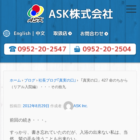
togg
navi
ホーム
›
ブログ
›
社長ブログ｢真実の口｣
›
「真実の口」427 命のちから
（リアル入院編）・・・その拾九
投稿日:
2012年8月29日
作成者:
ASK Inc.
前回の続き・・・。
すっかり、書き忘れていたのだが、入浴の出来ない私は、当
然、髪の毛を洗うことも出来ない。