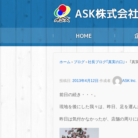
ホーム
›
ブログ
›
社長ブログ｢真実の口｣
›
「真実
投稿日:
2013年4月12日
作成者:
ASK Inc.
前日の続き・・・。
現地を後にした我々は、昨日、足を運ん
昨日は気付かなかったが、店舗の周りに