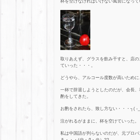
杯を空けなければいけない風習になって
取りあえず、グラスを飲み干すと、店の
ていった・・・。
どうやら、アルコール度数が高いために
一杯で辞退しようとしたのだが、会長、
酌をしてきた。
お酌をされたら、致し方ない・・・┐( -_-)
注がれるがままに、杯を空けていった。
私は中国語が判らないのだが、元プロバ
る・・・(@・Д・＠）??