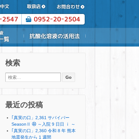
検索
検索:
最近の投稿
｢真実の口」2,361 サバイバー
SeasonⅡ ㊹ ～入院 9 日日 ⅰ ～
｢真実の口」2,360 令和 8 年 熊本
地震発生から 1 週間