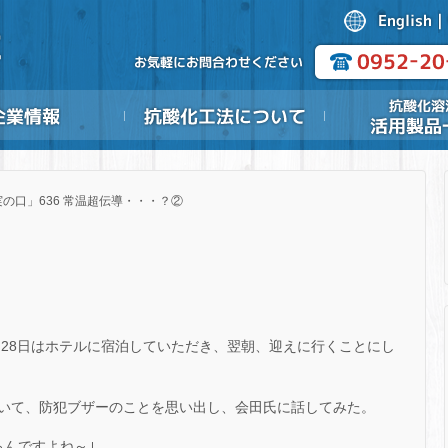
の口」636 常温超伝導・・・？②
、28日はホテルに宿泊していただき、翌朝、迎えに行くことにし
いて、防犯ブザーのことを思い出し、会田氏に話してみた。
るんですよね～｣