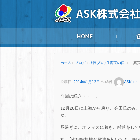
ホーム
›
ブログ
›
社長ブログ｢真実の口｣
›
「真実
投稿日:
2014年1月13日
作成者:
ASK Inc.
前回の続き・・・。
12月28日に上海から戻り、会田氏のみ
た。
昼過ぎに、オフィスに着き、雑談をして
私：｢防犯警報機が電池を抜いても、鳴