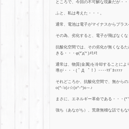
ところで、今回の不可解な現象だが・・
ふと、私は考えた・・・。
通常、電池は電子がマイナスからプラス
その為、劣化すると、電子が飛ばなくな
抗酸化空間では、その劣化が無くなるた
きる・・・φ(*’д’* )ﾒﾓﾒﾓ
通常は、物質(金属)を冷却することによ
導が・・・( ﾟ Д ﾟ！）････ﾏﾁﾞｶｯｧｧｧ
それどころか、抗酸化空間で、無からの
o(^-’o)♪☆(o^-^)o～♪
まさに、エネルギー革命である・・・(*´∀｀)ﾉ??
強ち（あながち）、荒唐無稽な話でもない