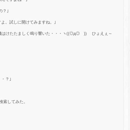
の？｣
すよ。試しに開けてみますね。｣
はけたたましく鳴り響いた・・・ヽ((◎д◎ ))ゝ ひょえぇ～
・？｣
検索してみた。