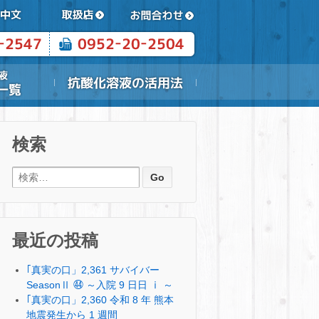
検索
検索:
最近の投稿
｢真実の口」2,361 サバイバー
SeasonⅡ ㊹ ～入院 9 日日 ⅰ ～
｢真実の口」2,360 令和 8 年 熊本
地震発生から 1 週間