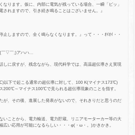
くなります。仮に、内部に電気が残っている場合、一瞬「ピッ」
電されますので、引き続き鳴ることはございません。』
停止しますので、全く鳴らなくなります。』って・・・ｵｲｵｲ・・
￣▽￣;)アハハ…
話しに戻すが、残念ながら、現代科学では、高温超伝導さえ実現
℃)以下で起こる通常の超伝導に対して、100 K(マイナス173℃)
200℃～マイナス100℃で見られる超伝導現象のことを指す。
したが、その後、進展した発表がないので、それきりだと思うのだ
ないことから、電力輸送、電力貯蔵、リニアモーターカー等の大
幅広い応用が可能になるらしい・・・φ(・ω・。)かきかき。