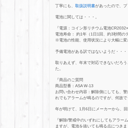
丁寧にも、
取扱説明書
があったので、プ
電池に関しては・・・。
『電源：コイン形リチウム電池CR2032×
電池寿命： 約1年（1日1回、約3秒間
※電池の性能、使用状況により大幅に変
予備電池がある訳ではないようだ・・・
取りあえず、年末で対応できないだろう
た。
『商品のご質問
商品型番：ASA W-13
お問い合わせ内容：解除側にしても、警
れでもアラームが鳴るのですが、何故で
年が明けて、1月6日にメーカーから、
『解除/警戒中のいずれにしてもアラー
ますが、電池を抜いても鳴る点につきま