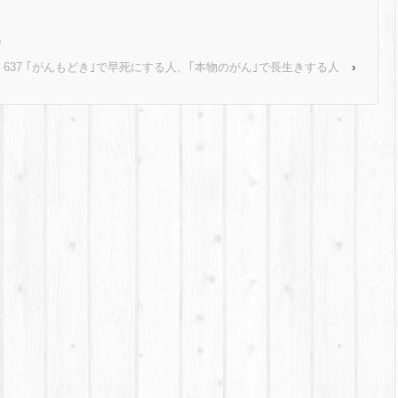
①
637 ｢がんもどき｣で早死にする人、｢本物のがん｣で長生きする人
›