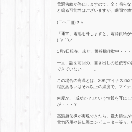
電源供給が停止しますので、全く鳴らな
と鳴る可能性はございますが、瞬間で放
(￣へ￣|||) ｳｰﾑ
『通常、電池を外しますと、電源供給が
(;´д｀)ノ
1月9日現在、未だ、警報機作動中・・・(
一旦、話を前回の、書き出しの超伝導の
できていない・・・。
この場合の高温とは、20K(マイナス253
程度あるいはそれ以上の温度で、マイナス
何度か、｢成功か？｣という情報を耳に
が・・・？
高温超伝導が実現できたら、電力損失が
電力応用や超伝導コンピューター等々、