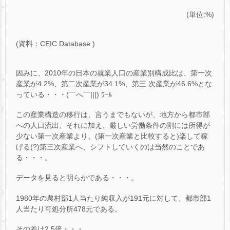
(単位:%)
(資料：CEIC Database )
因みに、2010年の日本の就業人口の産業別構成比は、第一次
産業が4.2%、第二次産業が34.1%、第三 次産業が46.6%とな
っている・・・(￣へ￣|||) ｳｰﾑ
この産業構造の移行は、言うまでもないが、地方から都市部
への人口流出、それに加え、厳しい労働条件の割には所得が
少ない第一次産業より、(第一次産業と比較すると)楽して稼
げる(?)第三次産業へ、シフトしていくのは当然のことであ
る・・・。
データを見ると明らかである・・・。
1980年の農村部1人当たり純収入が191元に対して、都市部1
人当たり可処分所478元である。
その差は2.5倍・・・。