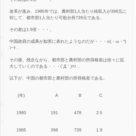
改革が進み、1985年では、農村部1人当たり純収入が398元に
対して、都市部1人当たり可処分所739元である。
その差は1.9倍・・・。
中国政府の成果が如実に表れたようなのだが・・・σ(・ω・*)
ﾝｰﾄ…
その後、残念ながら、都市部と農村部の所得格差は徐々に拡
大していくのである・・・(´Д｀)ﾊｧ…
以下が、中国の都市部と農村部の所得格差である。
(年)
A
B
C
1980
191
478
2.5
1985
398
739
1.9