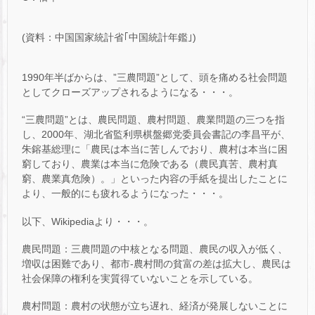
(資料：中国国家統計省｢中国統計年鑑｣)
1990年半ばからは、”三農問題”として、頭を痛める社会問題
としてクローズアップされるようになる・・・。
“三農問題”とは、農民問題、農村問題、農業問題の三つを指
し、2000年、湖北省監利県棋盤郷党委員会書記の李昌平が、
朱鎔基総理に「農民は本当に苦しんでおり、農村は本当に困
窮しており、農業は本当に危険である（農民真苦、農村真
窮、農業真危険）。」といった内容の手紙を提出したことに
より、一般的にも疲れるようになった・・・。
以下、Wikipediaより・・・。
農民問題：三農問題の中核となる問題、農民の収入が低く、
増収は困難であり、都市-農村間の貧富の差は拡大し、農民は
社会保障の権利を実質得ていないことを示している。
農村問題：農村の状態が立ち遅れ、経済が発展しないことに