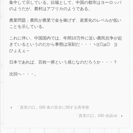
集中して示している。比喩として、中国の都市はヨーロッパ
のようだが、農村はアフリカのようである。
農業問題：農民が農業で金を稼げず、産業化のレベルが低い
ことを示している。
これに伴い、中国国内では、年間10万件に近い農民抗争が起
きているというのだから事態は深刻だ・・・ヽ((◎д◎ ))ゝ
ひょえぇ～
日本であれば、百姓一揆という感じなのだろうか・・・？
次回へ・・・。
‹
「真実の口」688 食の安全に関する再考⑭
「真実の口」690 余談ⅷ
›