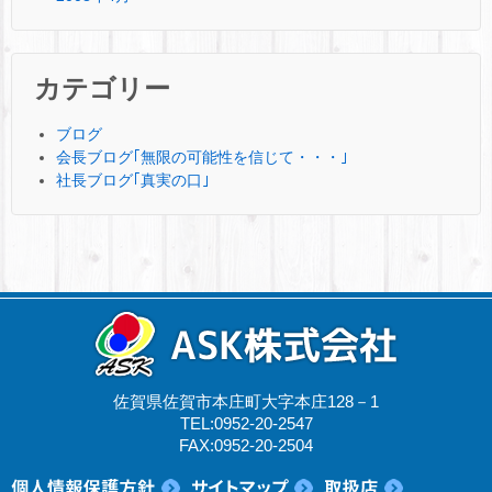
カテゴリー
ブログ
会長ブログ｢無限の可能性を信じて・・・｣
社長ブログ｢真実の口｣
佐賀県佐賀市本庄町大字本庄128－1
TEL:0952-20-2547
FAX:0952-20-2504