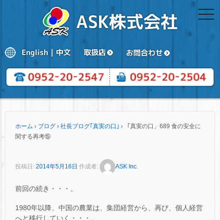
togg
navi
ホーム
›
ブログ
›
社長ブログ｢真実の口｣
›
「真実の口」689 食の安全に
関する再考⑮
投稿日:
2014年5月16日
作成者:
ASK Inc.
前回の続き・・・。
1980年以降、中国の農業は、集団経営から、再び、個人経営
へと移行していく・・・。