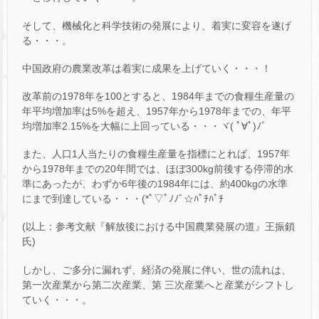
そして、機械化と科学技術の発展により、着実に変容を遂げ
る・・・。
中国政府の農業改革は着実に成果を上げていく・・・！
改革前の1978年を100とすると、1984年までの食糧生産量の
年平均増加率は5%を超え、1957年から1978年までの、年平
均増加率2.15%を大幅に上回っている・・・ヾ( ﾟ∀ﾟ)ﾉﾞ
また、人口1人当たりの食糧生産量を指標にとれば、1957年
から1978年までの20年間では、ほぼ300kg前後する停滞的水
準にあったが、わずか6年後の1984年には、約400kgの水準
にまで到達している・・・(*ﾟ▽ﾟﾉﾉﾞ☆ﾊﾟﾁﾊﾟﾁ
(以上：参考文献『解放後における中国農業発展の道』王振鎖
氏)
しかし、ご多分に漏れず、経済の発展に伴い、世の流れは、
第一次産業から第二次産業、第 三次産業へと産業がシフトし
ていく・・・。