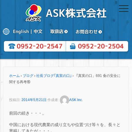
togg
navi
ホーム
›
ブログ
›
社長ブログ｢真実の口｣
›
「真実の口」691 食の安全に
関する再考⑯
投稿日:
2014年5月21日
作成者:
ASK Inc.
前回の続き・・・。
中国における現代農業の成り立ちや位置づけ等々を、長々と
寄稿してきたが・・・。