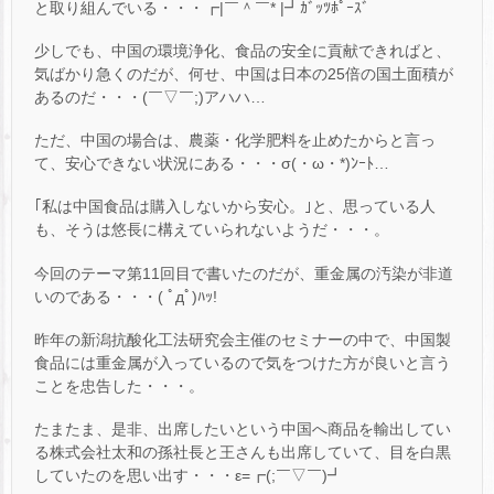
と取り組んでいる・・・┏|￣＾￣* |┛ｶﾞｯﾂﾎﾟｰｽﾞ
少しでも、中国の環境浄化、食品の安全に貢献できればと、
気ばかり急くのだが、何せ、中国は日本の25倍の国土面積が
あるのだ・・・(￣▽￣;)アハハ…
ただ、中国の場合は、農薬・化学肥料を止めたからと言っ
て、安心できない状況にある・・・σ(・ω・*)ﾝｰﾄ…
｢私は中国食品は購入しないから安心。｣と、思っている人
も、そうは悠長に構えていられないようだ・・・。
今回のテーマ第11回目で書いたのだが、重金属の汚染が非道
いのである・・・( ﾟдﾟ)ﾊｯ!
昨年の新潟抗酸化工法研究会主催のセミナーの中で、中国製
食品には重金属が入っているので気をつけた方が良いと言う
ことを忠告した・・・。
たまたま、是非、出席したいという中国へ商品を輸出してい
る株式会社太和の孫社長と王さんも出席していて、目を白黒
していたのを思い出す・・・ε=┏(;￣▽￣)┛