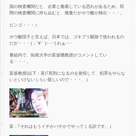
国の検査機関だと、企業と癒着している恐れがあるため、民
間の検査機関に持ち込むと、微量だがホウ酸が検出・・・。
ビンゴ・・・♪
ホウ酸団子と言えば、日本では、ゴキブリ駆除で使われるの
だが・・・(；´∀｀)･･･うわぁ･･･
番組内で、拓殖大学の富坂聰教授がコメントしてい
る・・・。
富坂教授(以下：富)｢死刑になるのを覚悟して、犯罪をやらな
いといけないくらい貧しいので・・・、｣
富：｢それはもうイチかバチかでやってくる訳です。｣