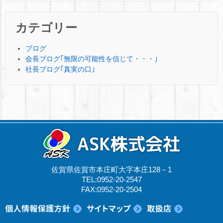
カテゴリー
ブログ
会長ブログ｢無限の可能性を信じて・・・｣
社長ブログ｢真実の口｣
佐賀県佐賀市本庄町大字本庄128－1
TEL:0952-20-2547
FAX:0952-20-2504