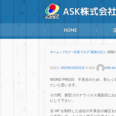
ホーム
›
ブログ
›
社長ブログ｢真実の口｣
›
再開
投稿日:
2022年10月31日
作成者:
ASK Inc
WORD PRESS 不具合のため、長
たいと思います。
その間、新型コロナウィルス感染症におけ
にして下さい。
当 HP を制作した会社の不具合の修正