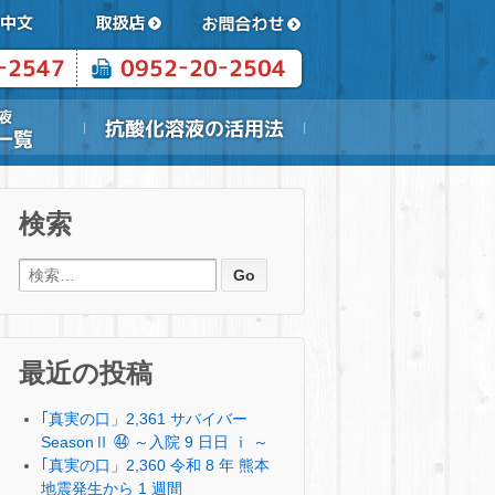
検索
検索:
最近の投稿
｢真実の口」2,361 サバイバー
SeasonⅡ ㊹ ～入院 9 日日 ⅰ ～
｢真実の口」2,360 令和 8 年 熊本
地震発生から 1 週間