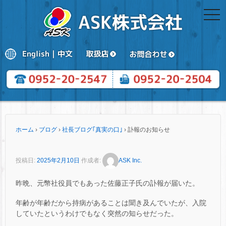
togg
navi
ホーム
›
ブログ
›
社長ブログ｢真実の口｣
›
訃報のお知らせ
投稿日:
2025年2月10日
作成者:
ASK Inc.
昨晩、元幣社役員でもあった佐藤正子氏の訃報が届いた。
年齢が年齢だから持病があることは聞き及んでいたが、入院
していたというわけでもなく突然の知らせだった。