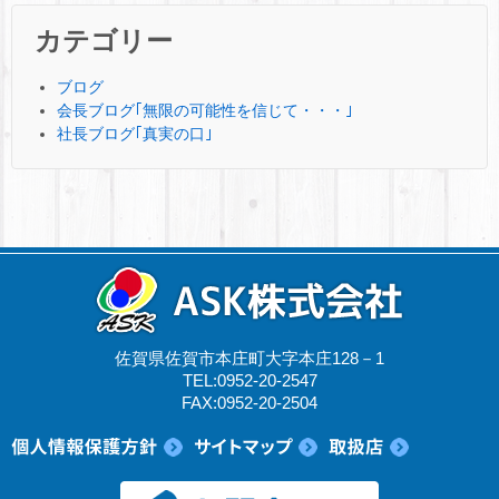
カテゴリー
ブログ
会長ブログ｢無限の可能性を信じて・・・｣
社長ブログ｢真実の口｣
佐賀県佐賀市本庄町大字本庄128－1
TEL:0952-20-2547
FAX:0952-20-2504