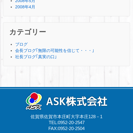
2008年5月
2008年4月
カテゴリー
ブログ
会長ブログ｢無限の可能性を信じて・・・｣
社長ブログ｢真実の口｣
佐賀県佐賀市本庄町大字本庄128－1
TEL:0952-20-2547
FAX:0952-20-2504