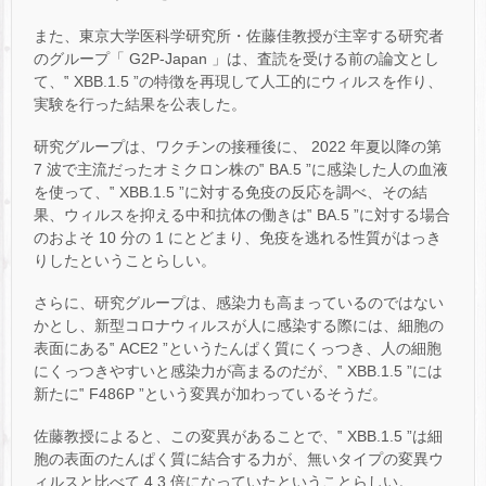
また、東京大学医科学研究所・佐藤佳教授が主宰する研究者
のグループ「 G2P-Japan 」は、査読を受ける前の論文とし
て、‟ XBB.1.5 ”の特徴を再現して人工的にウィルスを作り、
実験を行った結果を公表した。
研究グループは、ワクチンの接種後に、 2022 年夏以降の第
7 波で主流だったオミクロン株の‟ BA.5 ”に感染した人の血液
を使って、‟ XBB.1.5 ”に対する免疫の反応を調べ、その結
果、ウィルスを抑える中和抗体の働きは‟ BA.5 ”に対する場合
のおよそ 10 分の 1 にとどまり、免疫を逃れる性質がはっき
りしたということらしい。
さらに、研究グループは、感染力も高まっているのではない
かとし、新型コロナウィルスが人に感染する際には、細胞の
表面にある‟ ACE2 ”というたんぱく質にくっつき、人の細胞
にくっつきやすいと感染力が高まるのだが、‟ XBB.1.5 ”には
新たに‟ F486P ”という変異が加わっているそうだ。
佐藤教授によると、この変異があることで、‟ XBB.1.5 ”は細
胞の表面のたんぱく質に結合する力が、無いタイプの変異ウ
ィルスと比べて 4.3 倍になっていたということらしい。