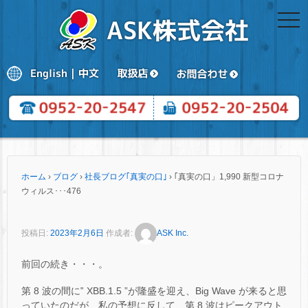
togg
navi
ホーム
›
ブログ
›
社長ブログ｢真実の口｣
›
｢真実の口」1,990 新型コロナ
ウィルス･･･476
投稿日:
2023年2月6日
作成者:
ASK Inc.
前回の続き・・・。
第 8 波の間に‟ XBB.1.5 ”が隆盛を迎え、Big Wave が来ると思
っていたのだが、私の予想に反して、第 8 波はピークアウト