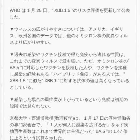
WHO は 1 月 25 日、‟ XBB.1.5 ”のリスク評価を更新して公表
した。
▼ウィルスの広がりやすさについては、アメリカ、イギリ
ス、欧州各国のデータでは、他のオミクロン株の変異ウィル
スより広がりやすい。
▼過去の感染やワクチン接種で得た免疫から逃れる性質は、
これまでの変異ウィルスで最も強い。ただ、オミクロン株の‟
BA.5 ”に対応したワクチンを接種した人や、ワクチンを接種
し感染の経験もある「ハイブリッド免疫」がある人では、‟
XBB.1.5 ”に似た‟ XBB.1 ”に対する抗体の値は高くなっている
としている。
▼感染した場合の重症度が上がっているという兆候は初期の
段階では見られない。
京都大学・西浦博教授(数理疫学)は、 1 月 17 日の厚生労働省
の専門家会合で、「 1 人が何人に感染を広げるか」を示す実
効再生産数はこれまで世界的に主流だった‟ BA.5 ”の 1.47 倍
に上るという試算を示した。