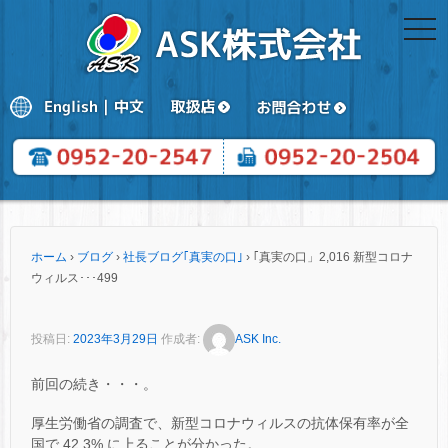
togg
navi
ホーム
›
ブログ
›
社長ブログ｢真実の口｣
›
｢真実の口」2,016 新型コロナ
ウィルス･･･499
投稿日:
2023年3月29日
作成者:
ASK Inc.
前回の続き・・・。
厚生労働省の調査で、新型コロナウィルスの抗体保有率が全
国で 42.3% に上ることが分かった。