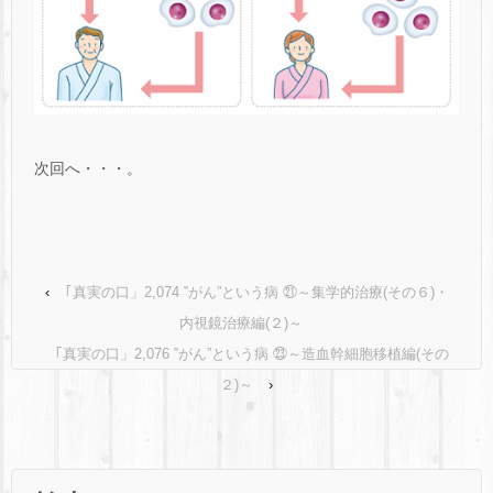
次回へ・・・。
‹
｢真実の口」2,074 ‟がん”という病 ㉑～集学的治療(その６)・
内視鏡治療編(２)～
｢真実の口」2,076 ‟がん”という病 ㉓～造血幹細胞移植編(その
２)～
›