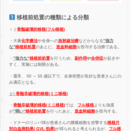
移植前処置の種類による分類
ⅰ.)
骨髄破壊的移植(フル移植)
・大量
化学療法
や全身への
放射線治療
などからなる
‟強力
な”
移植前処置
のあとに、
造血幹細胞
を投与する治療である。
・
‟強力な”
移植前処置
を行うため、
副作用
や
合併症
が起きや
すく、実施には制限がある。
・通常、 50 ～ 55 歳以下で、全身状態が良好な患者さんにの
み適応となる。
ⅱ)
骨髄非破壊的移植(ミニ移植)
・
骨髄非破壊的移植(ミニ移植)
では、
フル移植
よりも強度
が
‟弱い”
移植前処置
を行ったあと、
造血幹細胞
を投与する。
・ドナーのリンパ球が患者さんの腫瘍細胞を攻撃する
移植片
対白血病効果( GVL 効果)
が得られると考えられるが、
フル移