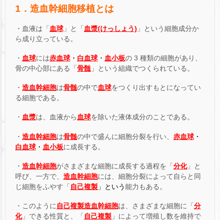
1．造血幹細胞移植とは
・血液は「
血球
」と「
血漿(けっしょう)
」という細胞成分か
ら成り立っている。
・
血球
には
赤血球
・
白血球
・
血小板
の 3 種類の細胞があり、
骨の中心部にある「
骨髄
」という組織でつくられている。
・
造血幹細胞
は
骨髄
の中で
血球
をつくり出すもとになってい
る細胞である。
・
血漿
は、血液から
血球
を除いた液体成分のことである。
・
造血幹細胞
は
骨髄
の中で盛んに細胞分裂を行い、
赤血球
・
白血球
・
血小板
に成長する。
・
造血幹細胞
がさまざまな細胞に成長する過程を「
分化
」と
呼び、一方で、
造血幹細胞
には、細胞分裂によって自らと同
じ細胞をふやす「
自己複製
」
という
能力もある。
・このように
自己複製造血幹細胞
は、さまざまな細胞に「
分
化
」できる性質と、「
自己複製
」によって増殖し数を維持で