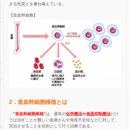
きる性質とを兼ね備えている。
【造血幹細胞】
2．造血幹細胞移植とは
・
‟造血幹細胞移植”
は、通常の
化学療法
や
免疫抑制療法
だけ
では治すことが難しい血液がんや免疫不全症などに対して、
完治させることを目的として行う治療である。