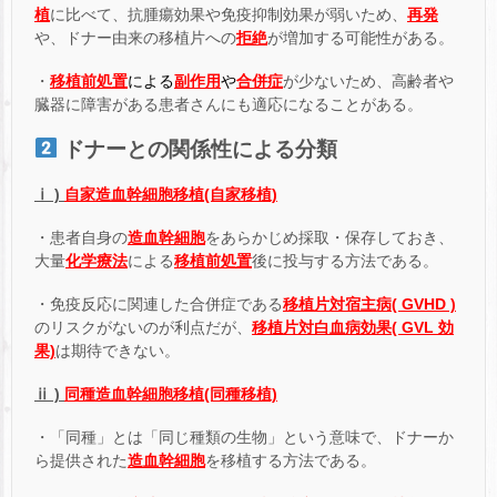
植
に比べて、抗腫瘍効果や免疫抑制効果が弱いため、
再発
や、ドナー由来の移植片への
拒絶
が増加する可能性がある。
・
移植前処置
による
副作用
や
合併症
が少ないため、高齢者や
臓器に障害がある患者さんにも適応になることがある。
ドナーとの関係性による分類
ⅰ )
自家造血幹細胞移植(自家移植)
・患者自身の
造血幹細胞
をあらかじめ採取・保存しておき、
大量
化学療法
による
移植前処置
後に投与する方法である。
・免疫反応に関連した合併症である
移植片対宿主病( GVHD )
のリスクがないのが利点だが、
移植片対白血病効果( GVL 効
果)
は期待できない。
ⅱ )
同種造血幹細胞移植(同種移植)
・「同種」とは「同じ種類の生物」という意味で、ドナーか
ら提供された
造血幹細胞
を移植する方法である。