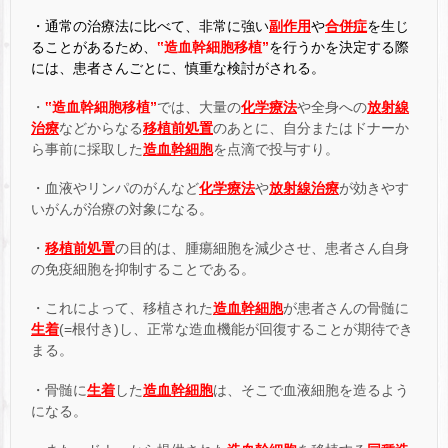
・通常の治療法に比べて、非常に強い
副作用
や
合併症
を生じ
ることがあるため、
‟造血幹細胞移植”
を行うかを決定する際
には、患者さんごとに、慎重な検討がされる。
・
‟造血幹細胞移植”
では、大量の
化学療法
や全身への
放射線
治療
などからなる
移植前処置
のあとに、自分またはドナーか
ら事前に採取した
造血幹細胞
を点滴で投与すり。
・血液やリンパのがんなど
化学療法
や
放射線治療
が効きやす
いがんが治療の対象になる。
・
移植前処置
の目的は、腫瘍細胞を減少させ、患者さん自身
の免疫細胞を抑制することである。
・これによって、移植された
造血幹細胞
が患者さんの骨髄に
生着
(=根付き)し、正常な造血機能が回復することが期待でき
まる。
・骨髄に
生着
した
造血幹細胞
は、そこで血液細胞を造るよう
になる。