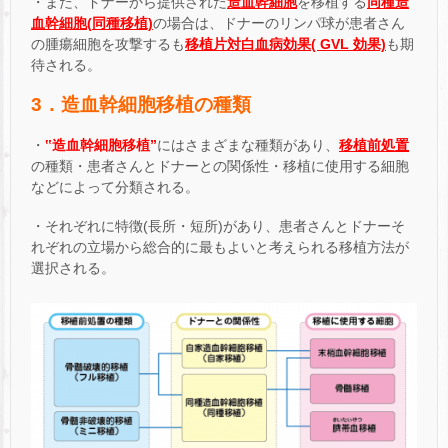
・また、ドナーから提供された
造血幹細胞
を移植する
同種造
血幹細胞
(
同種移植)
の場合は、ドナーのリンパ球が患者さん
の腫瘍細胞を攻撃するも
移植片対白血病効果( GVL 効果)
も期
待される。
3．造血幹細胞移植の種類
・
‟造血幹細胞移植”
にはさまざまな種類があり、
移植前処置
の種類・患者さんとドナーとの関係性・移植に使用する細胞
などによって分類される。
・それぞれに特徴(長所・短所)があり、患者さんとドナーそ
れぞれの立場から総合的に最もよいと考えられる移植方法が
選択される。