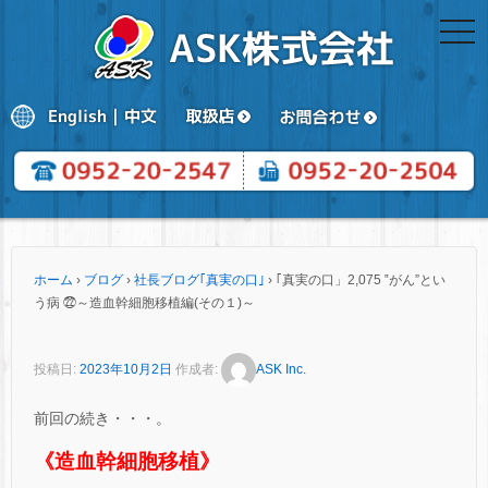
togg
navi
ホーム
›
ブログ
›
社長ブログ｢真実の口｣
›
｢真実の口」2,075 ‟がん”とい
う病 ㉒～造血幹細胞移植編(その１)～
投稿日:
2023年10月2日
作成者:
ASK Inc.
前回の続き・・・。
《造血幹細胞移植》