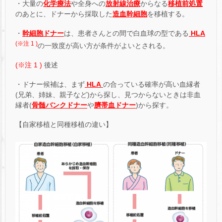
・大量の
化学療法
や全身への
放射線治療
からなる
移植前処置
のあとに、ドナーから採取した
造血幹細胞
を移植する。
・
幹細胞ドナー
は、患者さんとの間で白血球の型である
HLA
(※注 1
)
の一致度が高い方が条件がよいとされる。
(※注 1
)
後述
・ドナー候補は、まず
HLA
の合っている確率が高い血縁者
(兄弟、姉妹、親子など)から探し、見つからないときは非血
縁者(
骨髄バンクドナー
や
臍帯血ドナー
)から探す。
【自家移植と同種移植の違い】