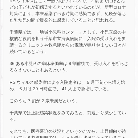
RS ウィルスはごく一般的なウィルスで、 2 歳までにほとん
どの子どもが初感染するといわれているのだが、新型コロナ
対策により、本来感染すべき時期に感染できず、免疫が落ち
た乳幼児の間で爆発的に感染していることと思われる。
千葉県では、「地域小児科センター」として、小児医療の中
核的な役割を担う千葉市立海浜病院に、入院の受け入れを要
請するクリニックや救急隊からの電話が鳴りやまない日々が
続いているという。
36 ある小児科の病床稼働率は 9 割前後で、受け入れを断らざ
るをえないこともあるという。
RS ウィルス感染症による入院患者は、 5 月下旬から増え始
め、 6 月は 29 日時点で、 41 人まで急増している。
このうち 7 割が 2 歳未満だという。
千葉県では上記感染状況をみてみると、前週より減少してい
る。
それでも、医療逼迫の状況だというのだから、上昇傾向が続
くいている都道府県では、もっと酷い状況になっていること