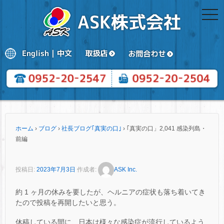
togg
navi
ホーム
›
ブログ
›
社長ブログ｢真実の口｣
›
｢真実の口」2,041 感染列島・
前編
投稿日:
2023年7月3日
作成者:
ASK Inc.
約 1 ヶ月の休みを要したが、ヘルニアの症状も落ち着いてき
たので投稿を再開したいと思う。
休稿している間に、日本は様々な感染症が流行しているよう