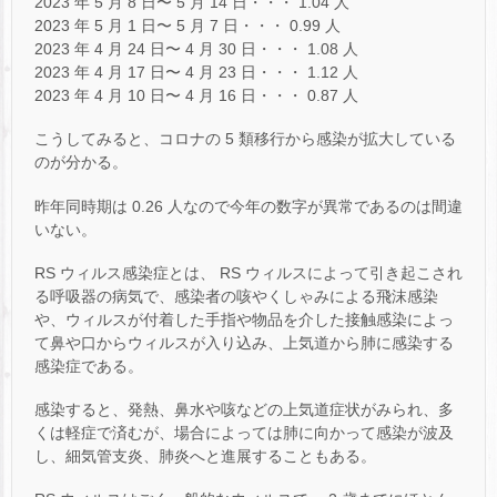
2023 年 5 月 8 日〜 5 月 14 日・・・ 1.04 人
2023 年 5 月 1 日〜 5 月 7 日・・・ 0.99 人
2023 年 4 月 24 日〜 4 月 30 日・・・ 1.08 人
2023 年 4 月 17 日〜 4 月 23 日・・・ 1.12 人
2023 年 4 月 10 日〜 4 月 16 日・・・ 0.87 人
こうしてみると、コロナの 5 類移行から感染が拡大している
のが分かる。
昨年同時期は 0.26 人なので今年の数字が異常であるのは間違
いない。
RS ウィルス感染症とは、 RS ウィルスによって引き起こされ
る呼吸器の病気で、感染者の咳やくしゃみによる飛沫感染
や、ウィルスが付着した手指や物品を介した接触感染によっ
て鼻や口からウィルスが入り込み、上気道から肺に感染する
感染症である。
感染すると、発熱、鼻水や咳などの上気道症状がみられ、多
くは軽症で済むが、場合によっては肺に向かって感染が波及
し、細気管支炎、肺炎へと進展することもある。