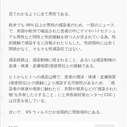
見てわかるように全て男性である。
欧米でも 98% 以上が男性の感染者のため、一部のニュース
で、米国や欧州で確認された患者の中にゲイやバイセクシュ
アル男性など同性と性的接触を持つ人が含まれている為、性
的接触で感染すると誤報されたりもした、性的指向には全く
関係がなく、そもそも性感染症ではない。
感染経路は、感染動物に咬まれること、あるいは感染動物の
血液・体液・皮膚病変(発疹部位との接触である。
ヒトからヒトへの感染は稀で、患者の飛沫・体液・皮膚病変
(発疹部位)との接触により感染する可能性があるため、「感
染者の体液や発疹に触れたり、衣類や寝具などの‟感染された
物”を共有したりすること」にと米疾病対策センター( CDC )
は注意を促している。
次いで、 RS ウィルスだが全国的に増加傾向にある。