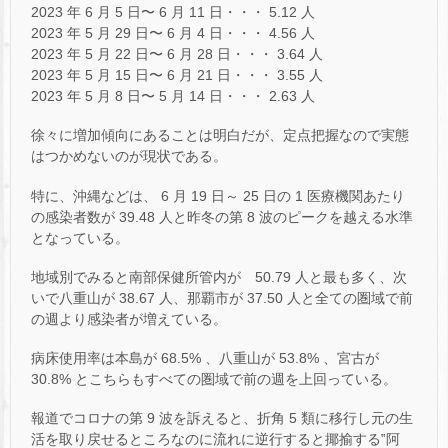
2023 年 6 月 5 日〜 6 月 11 日・・・ 5.12 人
2023 年 5 月 29 日〜 6 月 4 日・・・ 4.56 人
2023 年 5 月 22 日〜 6 月 28 日・・・ 3.64 人
2023 年 5 月 15 日〜 6 月 21 日・・・ 3.55 人
2023 年 5 月 8 日〜 5 月 14 日・・・ 2.63 人
徐々に増加傾向にあることは明白だが、定点把握なので実態
はつかめないのが現状である。
特に、沖縄などは、 6 月 19 日～ 25 日の 1 医療機関あたり
の感染者数が 39.48 人と昨冬の第 8 波のピークを越える水準
となっている。
地域別でみると南部保健所管内が 50.79 人と最も多く、次
いで八重山が 38.67 人、那覇市が 37.50 人と全ての圏域で前
の週より感染者が増えている。
病床使用率は本島が 68.5% 、八重山が 53.8% 、宮古が
30.8% とこちらもすべての圏域で前の週を上回っている。
報道でコロナの第 9 波を訴えると、折角 5 類に移行し元の生
活を取り戻せるところなのに流れに逆行すると揶揄する‟阿