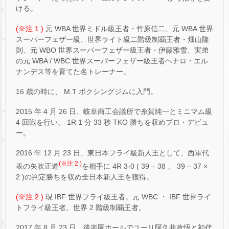
ける。
(※注 1 )
元 WBA 世界ミドル級王者・竹原信二、元 WBA 世界
スーパーフェザー級、世界ライト級二階級制覇王者・畑山隆
則、元 WBO 世界スーパーフェザー級王者・伊藤雅雪、実弟
の元 WBA / WBC 世界スーパーフェザー級王者ヘナロ・エル
ナンデス等を育てた名トレーナー。
16 歳の時に、 M.T ボクシングジムに入門。
2015 年 4 月 26 日、岐阜商工会議所で糸賀純一とミニマム級
4 回戦を行い、 1R 1 分 33 秒 TKO 勝ちを収めプロ・デビュ
ー。
2016 年 12 月 23 日、東日本フライ級新人王として、西軍代
(※注 2 )
表の矢吹正道
を相手に 4R 3-0 ( 39 – 38 、 39 – 37 ×
2 )の判定勝ちを収め全日本新人王を獲得。
(※注 2 )
現 IBF 世界フライ級王者。元 WBC ・ IBF 世界ライ
トフライ級王者。世界 2 階級制覇王者。
2017 年 8 月 23 日、後楽園ホールでユーリ阿久井政悟と初代