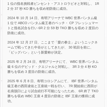
1 位の指名挑戦者ビンセント・アストロラビオと対戦し、 1R
2 分 37 秒 KO 勝ちを収め初防衛に成功。
2024 年 10 月 14 日、有明アリーナで WBC 世界バンタム級
1 位で ABCO バンタム級王者のペッチ・ CP フレッシュマー
トと指名試合を行い 6R 2 分 59 秒 TKO 勝ちを収め 2 度目の
防衛に成功。
2024 年 12 月 27 日、ここまで「愛の拳士」よいうニックネ
ームで戦ってきた中谷がとしてきたが、 30 戦目を前に、
「ビッグバン」という新愛称が決定。
2025 年 2 月 24 日、有明アリーナにて、 WBC 世界バンタム
級 6 位のデビッド・クエジャルと対戦し、 3R 3 分 4 秒 KO
勝ちを収め 3 度目の防衛に成功。
2025 年 6 月 8 日、有明コロシアムにて、 IBF 世界バンタム
級王者の西田凌佑と王座統一戦を行い、 7R 開始前に西田が
右肩脱臼により試合続行不可能になったため、 6R 終了 TKO
勝ちを収め WBC 王座 4 度目の防衛と IBF 王座の獲得に成
功。