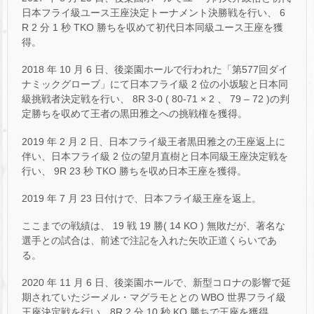
日本フライ級ユース王座決定トーナメント決勝戦を行い、 6
R 2 分 1 秒 TKO 勝ちを収めて初代日本同級ユース王座を獲
得。
2018 年 10 月 6 日、後楽園ホールで行われた「第577回ダイ
ナミックグローブ」にて日本フライ級 2 位の小坂駿と日本同
級挑戦者決定戦を行い、 8R 3-0 ( 80-71 × 2 、 79 – 72 )の判
定勝ちを収めて王者の黒田雅之への挑戦権を獲得。
2019 年 2 月 2 日、日本フライ級王者黒田雅之の王座返上に
伴い、日本フライ級 2 位の望月直樹と日本同級王座決定戦を
行い、 9R 23 秒 TKO 勝ちを収め日本王座を獲得。
2019 年 7 月 23 日付けで、日本フライ級王座を返上。
ここまでの戦績は、 19 戦 19 勝( 14 KO ) 無敗だが、著名な
選手との試合は、前述で注記を入れた矢吹正道くらいであ
る。
2020 年 11 月 6 日、後楽園ホールで、新型コロナの影響で延
期されていたジーメル・マグラモととの WBO 世界フライ級
王座決定戦を行い、8R 2 分 10 秒 KO 勝ちで王座を獲得。