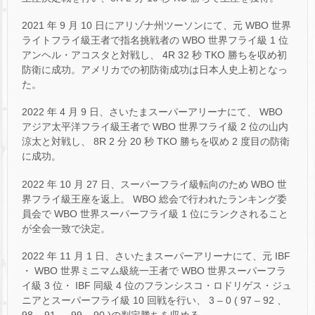
2021 年 9 月 10 日にアリゾナ州ツーソンにて、元 WBO 世界
ライトフライ級王者で指名挑戦者の WBO 世界フライ級 1 位
アンヘル・アコスタと対戦し、 4R 32 秒 TKO 勝ちを収め初
防衛に成功。アメリカでの初防衛成功は日本人史上初となっ
た。
2022 年 4 月 9 日、さいたまスーパーアリーナにて、 WBO
アジア太平洋フライ級王者で WBO 世界フライ級 2 位の山内
涼太と対戦し、 8R 2 分 20 秒 TKO 勝ちを収め 2 度目の防衛
に成功。
2022 年 10 月 27 日、スーパーフライ級転向のため WBO 世
界フライ級王座を返上。 WBO 総会で行われたランキング委
員会で WBO 世界スーパーフライ級 1 位にランクされること
が全会一致で決定。
2022 年 11 月 1 日、さいたまスーパーアリーナにて、元 IBF
・ WBO 世界ミニマム級統一王者で WBO 世界スーパーフラ
イ級 3 位・ IBF 同級 4 位のフランシスコ・ロドリゲス・ジュ
ニアとスーパーフライ級 10 回戦を行い、 3 – 0 ( 97 – 92 、
98 – 91 、 99 – 90 )の判定勝ちを収める。