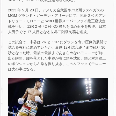
2023 年 5 月 20 日、アメリカ合衆国ネバダ州ラスベガスの
MGM グランド・ガーデン・アリーナにて、同級 2 位のアン
ドリュー・モロニーと WBO 世界スーパーフライ級王座決定
戦を行い、 12R 2 分 42 秒 KO 勝ちを収め王座を獲得。日本
人男子では 17 人目となる世界二階級制覇を達成。
この試合で、中谷は 2R と 11R にダウンを奪い圧倒的展開で
試合を有利に進めていたが、最終 12R 試合終了まで残り 30
秒となった時、最後の最後まであきらめないモロニーが前に
出た瞬間、腰を落とした中谷が右に頭を沈め、頭と対角線上
のポジションから左拳を振り抜き、この左フックでモロニー
は大の字になる。