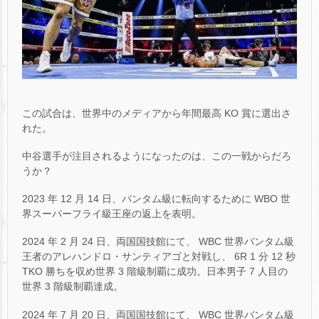
この試合は、世界中のメディアから年間最高 KO 賞に選出さ
れた。
中谷選手が注目されるようになったのは、この一戦からだろ
うか？
2023 年 12 月 14 日、バンタム級に転向するために WBO 世
界スーパーフライ級王座の返上を表明。
2024 年 2 月 24 日、両国国技館にて、 WBC 世界バンタム級
王者のアレハンドロ・サンティアゴと対戦し、 6R 1 分 12 秒
TKO 勝ちを収め世界 3 階級制覇に成功。日本男子 7 人目の
世界 3 階級制覇達成。
2024 年 7 月 20 日、両国国技館にて、 WBC 世界バンタム級