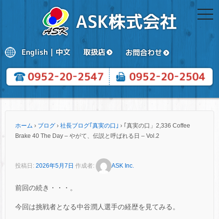
togg
navi
ホーム
›
ブログ
›
社長ブログ｢真実の口｣
›
｢真実の口」2,336 Coffee
Brake 40 The Day – やがて、伝説と呼ばれる日 – Vol.2
投稿日:
2026年5月7日
作成者:
ASK Inc.
前回の続き・・・。
今回は挑戦者となる中谷潤人選手の経歴を見てみる。