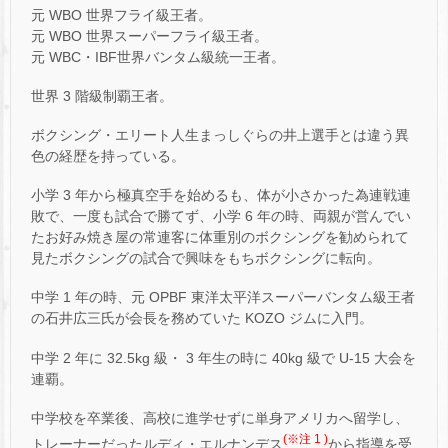
元 WBO 世界フライ級王者。
元 WBO 世界スーパーフライ級王者。
元 WBC・IBF世界バンタム級統一王者。
世界 3 階級制覇王者。
ボクシング・エリート人生まっしぐらの井上選手とは違う異
色の経歴を持っている。
小学 3 年から極真空手を始めるも、体が小さかった為連戦連
敗で、一度も試合で勝てず、小学 6 年の時、両親が営んでい
たお好み焼き屋の常連客に体重別のボクシングを勧められて
見たボクシングの試合で興味をもちボクシングに転向。
中学 1 年の時、元 OPBF 東洋太平洋スーパーバンタム級王者
の石井広三氏が会長を務めていた KOZO ジムに入門。
中学 2 年に 32.5kg 級・ 3 年生の時に 40kg 級で U-15 大会を
連覇。
中学校を卒業後、高校に進学せずに単身アメリカへ留学し、
(※注 1 )
トレーナーだったルディ・エルナンデス
から指導を受