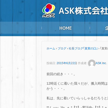
ホーム
›
ブログ
›
社長ブログ｢真実の口｣
›
｢真実
投稿日:
2015年6月22日
作成者:
ASK Inc.
前回の続き・・・。
12時近くに着いた我々だが、搬入時間
かう・・・。
私は、先に着いていらっしゃるだろうと
** (｡･ω･｡)]o ｡+｡*【?】-電話中-【?】*｡+｡o