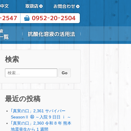
検索
検索:
最近の投稿
｢真実の口」2,361 サバイバー
SeasonⅡ ㊹ ～入院 9 日日 ⅰ ～
｢真実の口」2,360 令和 8 年 熊本
地震発生から 1 週間