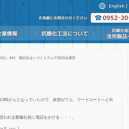
の口」841 朝日住まいづくりフェア2015出展②
は13時からとなっていたので、休憩がてら、フードコートへと向
思われる齋藤社長に電話をかける・・・。
 [(｡･ω･｡)