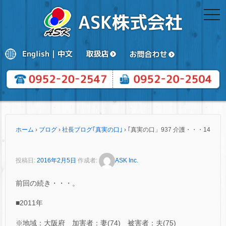
togg
navi
ホーム
›
ブログ
›
社長ブログ｢真実の口｣
›
｢真実の口」937 介護・・・14
投稿日:
2016年2月5日
作成者:
ASK Inc.
前回の続き・・・。
■2011年
※地域：大阪府 加害者：妻(74) 被害者：夫(75)