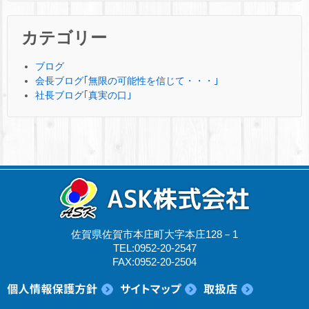
カテゴリー
ブログ
会長ブログ｢無限の可能性を信じて・・・｣
社長ブログ｢真実の口｣
佐賀県佐賀市本庄町大字本庄128－1
TEL:0952-20-2547
FAX:0952-20-2504