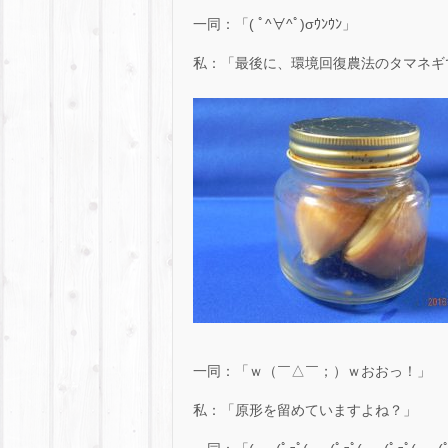
一同：「( ﾟ^∀^ﾟ)σｳﾝｳﾝ」
私：「最後に、環境回復農法のタマネギ
一同：「ｗ（￣△￣；）ｗおおっ！」
私：「原形を留めていますよね？」