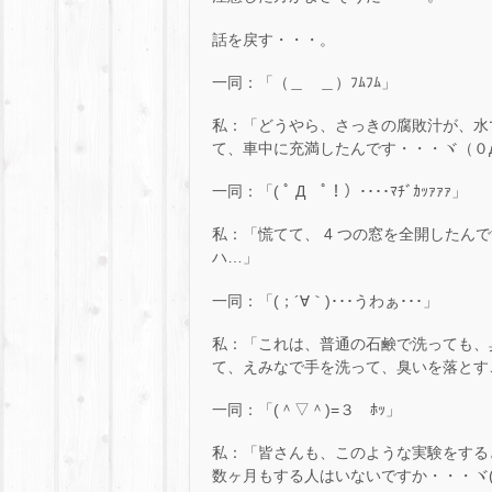
話を戻す・・・。
一同：「（＿ ＿）ﾌﾑﾌﾑ」
私：「どうやら、さっきの腐敗汁が、水
て、車中に充満したんです・・・ヾ（０
一同：「( ﾟ Д ﾟ！）････ﾏﾁﾞｶｯｧｧｧ」
私：「慌てて、 4 つの窓を全開したん
ハ…」
一同：「(；´∀｀)･･･うわぁ･･･」
私：「これは、普通の石鹸で洗っても、
て、えみなで手を洗って、臭いを落とすこ
一同：「(＾▽＾)=３ ﾎｯ」
私：「皆さんも、このような実験をする
数ヶ月もする人はいないですか・・・ヾ(*>