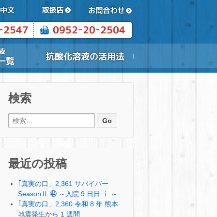
検索
検索:
最近の投稿
｢真実の口」2,361 サバイバー
SeasonⅡ ㊹ ～入院 9 日日 ⅰ ～
｢真実の口」2,360 令和 8 年 熊本
地震発生から 1 週間