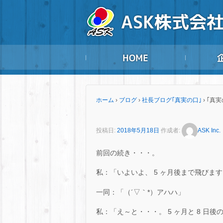
ホーム
›
ブログ
›
社長ブログ｢真実の口｣
›
｢真実
投稿日:
2018年5月18日
作成者:
ASK Inc.
前回の続き・・・。
私：「いよいよ、 5 ヶ月後まで飛びま
一同：「（´▽｀*）アハハ」
私：「え～と・・・。 5 ヶ月と 8 日