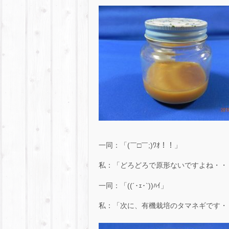
一同：「(￣□￣;)ﾜｵ！！」
私：「どろどろで原形ないですよね・・
一同：「((´･ｪ･`))ﾊｲ」
私：「次に、有機栽培のタマネギです・