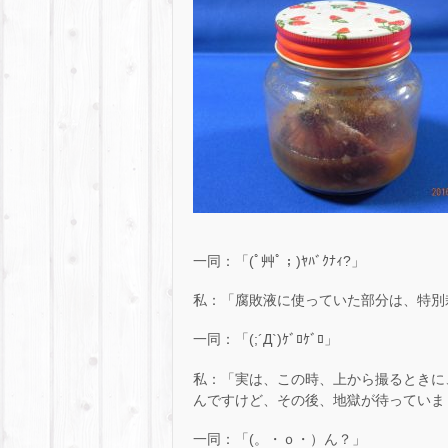
一同：「(ﾟ艸ﾟ；)ﾔﾊﾞｸﾅｨ?」
私：「腐敗液に使っていた部分は、特別
一同：「(;´Д`)ｹﾞﾛｹﾞﾛ」
私：「実は、この時、上から撮るときに
んですけど、その後、地獄が待っていま
一同：「(。・ｏ・）ん？」