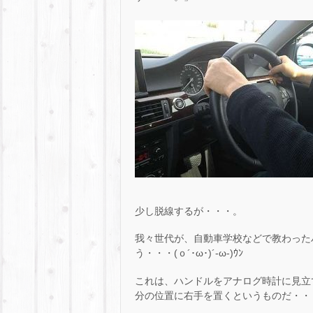
少し脱線するが・・・。
我々世代が、自動車学校などで教わったハン
う・・・(ｏ´･ω･)´-ω-)ｳﾝ
これは、ハンドルをアナログ時計に見立てて
分の位置に右手を置くというものだ・・・d