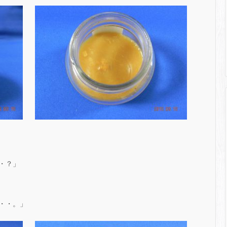
・？」
・・。」