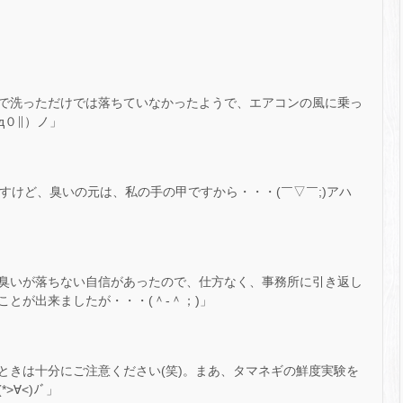
で洗っただけでは落ちていなかったようで、エアコンの風に乗っ
д０∥）ノ」
ですけど、臭いの元は、私の手の甲ですから・・・(￣▽￣;)アハ
臭いが落ちない自信があったので、仕方なく、事務所に引き返し
とが出来ましたが・・・(＾-＾；)」
ときは十分にご注意ください(笑)。まあ、タマネギの鮮度実験を
∀<)ﾉﾞ」