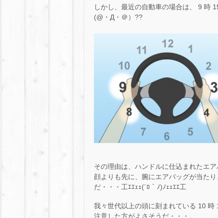
しかし、最近の自動車の場合は、 9 時 1
(@・Д・＠）??
その理由は、ハンドルに仕込まれたエアバッ
顔よりも先に、腕にエアバッグが当たり
だ・・・工ｴｴｪｪ(´ﾛ｀ﾉ)ﾉｪｪｴｴ工
我々世代以上の頭に刻まれている 10 時
注意した方がよさそうだ・・・。