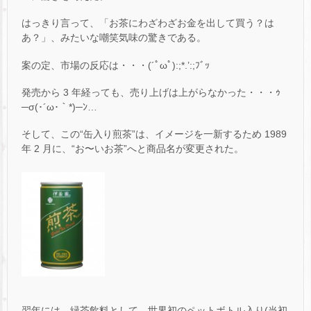
はっきり言って、「お茶にわざわざお金を出して買う？は
あ？」、みたいな嘲笑気味の驚きである。
案の定、市場の反応は・・・(´ﾟωﾟ):;*.’:;ﾌﾞｯ
発売から 3 年経っても、売り上げは上がらなかった・・・ｩ
─σ(･´ω･｀*)─ﾝ…
そして、この“缶入り煎茶”は、イメージを一新するため 1989
年 2 月に、“お〜いお茶”へと商品名が変更された。
翌年には、緑茶飲料として、世界初のペットボトル入り(当初