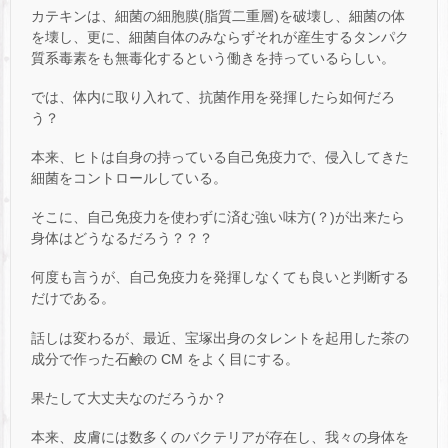
カテキンは、細菌の細胞膜(脂質二重層)を破壊し、細菌の体
を壊し、更に、細菌自体のみならずそれが産生するタンパク
質系毒素をも無毒化するという働きを持っているらしい。
では、体内に取り入れて、抗菌作用を発揮したら如何だろ
う？
本来、ヒトは自身の持っている自己免疫力で、侵入してきた
細菌をコントロールしている。
そこに、自己免疫力を使わずに済む強い味方(？)が出来たら
身体はどうなるだろう？？？
何度も言うが、自己免疫力を発揮しなくても良いと判断する
だけである。
話しは変わるが、最近、宝塚出身のタレントを起用した茶の
成分で作った石鹸の CM をよく目にする。
果たして大丈夫なのだろうか？
本来、皮膚には数多くのバクテリアが存在し、我々の身体を