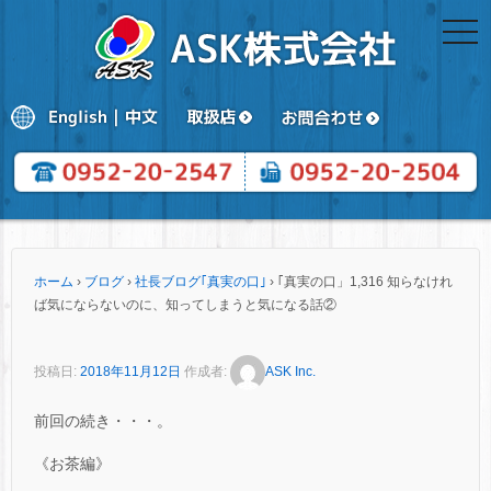
togg
navi
ホーム
›
ブログ
›
社長ブログ｢真実の口｣
›
｢真実の口」1,316 知らなけれ
ば気にならないのに、知ってしまうと気になる話②
投稿日:
2018年11月12日
作成者:
ASK Inc.
前回の続き・・・。
《お茶編》