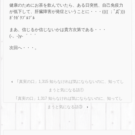
健康のためにお茶を飲んでいたら、ある日突然、自己免疫力
が低下して、肝臓障害が発症ということに・・・(((( ；ﾟДﾟ)))
ｶﾞｸｶﾞｸﾌﾞﾙﾌﾞﾙ
まあ、信じるか信じないかは貴方次第である・・・
(-。-)y-゜゜゜
次回へ・・・。
‹
｢真実の口」1,315 知らなければ気にならないのに、知ってし
まうと気になる話①
｢真実の口」1,317 知らなければ気にならないのに、知ってし
まうと気になる話③
›