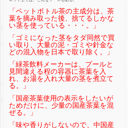
「ペットボトル茶の主成分は、茶
葉を摘み取った後、捨てるしかな
い茎を使っている・・・。」
「ゴミになった茎をタダ同然で買
い取り、大量の泥・ゴミや針金な
どの混入物を日本で取り除く。」
「緑茶飲料メーカーは、プールと
見間違える程の容器に茶葉を入
れ、お湯を入れ大量の茎を煮立て
る。」
「国産茶葉使用の表示をしたいが
ためだけに、少量の国産茶葉を混
ぜる。」
「味や香りがしないので、中国産