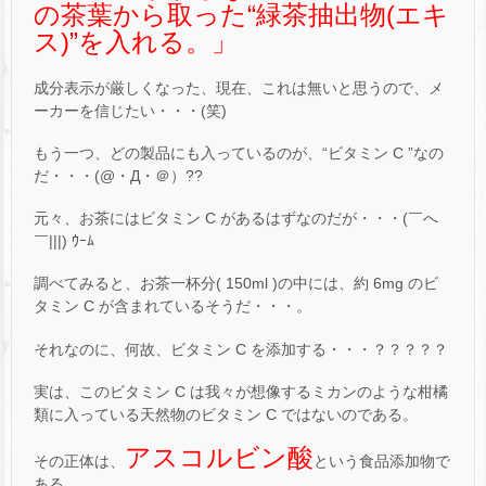
の茶葉から取った“緑茶抽出物(エキ
ス)”を入れる。」
成分表示が厳しくなった、現在、これは無いと思うので、メ
ーカーを信じたい・・・(笑)
もう一つ、どの製品にも入っているのが、“ビタミン C ”なの
だ・・・(@・Д・＠）??
元々、お茶にはビタミン C があるはずなのだが・・・(￣へ
￣|||) ｳｰﾑ
調べてみると、お茶一杯分( 150ml )の中には、約 6mg のビ
タミン C が含まれているそうだ・・・。
それなのに、何故、ビタミン C を添加する・・・？？？？？
実は、このビタミン C は我々が想像するミカンのような柑橘
類に入っている天然物のビタミン C ではないのである。
アスコルビン酸
その正体は、
という食品添加物で
ある。