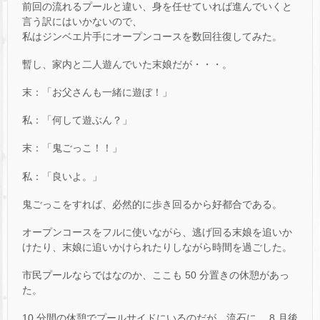
前回の流れるプールと違い、身を任せていれば進んでいくと
言う訳にはいかないので、
私はジンベエ片手にオープンコースを数回往復してみた。
暫し、家内と二人遊んでいた末娘だが・・・。
末：「お父さんも一緒に遊ぼ！」
私：「何して遊ぶん？」
末：「鬼ごっこ！！」
私：「良いよ。」
鬼ごっこをすれば、必然的に歩き回るから好都合である。
オープンコースをフルに使いながら、逃げ回る末娘を追いか
けたり、末娘に追いかけられたりしながら時間を過ごした。
市民プールならではなのか、ここも 50 分置きの休憩があっ
た。
10 分間の休憩でプールサイドにいるのだが、流石に、 8 月後