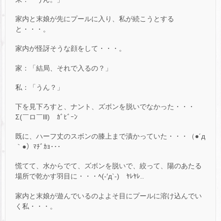
家内と末娘が先にプールに入り、私が続こうとする
と・・・。
家内が怪訝そうな顔をして・・・。
家：「結局、それで入るの？」
私：「うん？」
下を見下ろすと、ナント、ズボンを脱いでなかった・・・
Σ(￣ロ￣lll) ｶﾞﾋﾞｰﾝ
既に、ハーフ丈のスボンの膝上まで漬かっていた・・・（●´д
｀●）ﾏﾁﾞｶｮ･･･
慌てて、水からでて、ズボンを脱いで、絞って、陽のあたる
場所で乾かす羽目に・・・ﾍ(-′д`-)ゝﾔﾚﾔﾚ..
家内と末娘が遊んでいるのよよそ目にプールに溶け込んでい
く私・・・。