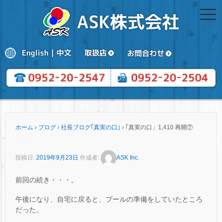
togg
navi
ホーム
›
ブログ
›
社長ブログ｢真実の口｣
›
｢真実の口」1,410 再開⑦
投稿日:
2019年9月23日
作成者:
ASK Inc.
前回の続き・・・。
午後になり、自宅に戻ると、プールの準備をしていたところ
だった。