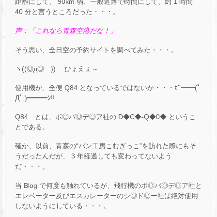
距離にして、 90km 弱、一般道路で時間にして、約 1 時間
40 分と言うところだった・・・。
声：「これなら青森空港だな！」
そう思い、全日空の予約サイトを調べてみた・・・。
ヽ((◎д◎ ))ゝ ひょえぇ～
使用機が、全便 Q84 となっているではないか・・・ｶﾞ━━(ﾟ
Дﾟ;)━━━ﾝ!!
Q84 とは、ボ◎バ◎デ◎ア社の D◆C◆-Q◆0◆ というこ
とである。
確か、以前、青森の“パン工房こむぎっこ”を訪れた際にもそ
うだったんだが、 3 年経過しても変わってないよう
だ・・・。
当 Blog で何度も触れているが、飛行機のボ◎バ◎デ◎ア社と
エレベーター及びエスカレーターのシ◎ド◎ー社は絶対使用
しないようにしている・・・。