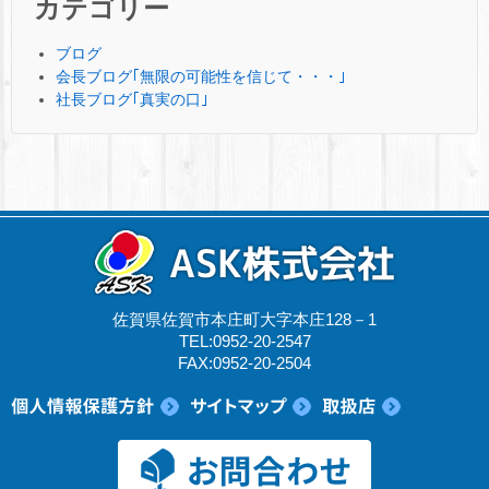
カテゴリー
ブログ
会長ブログ｢無限の可能性を信じて・・・｣
社長ブログ｢真実の口｣
佐賀県佐賀市本庄町大字本庄128－1
TEL:0952-20-2547
FAX:0952-20-2504