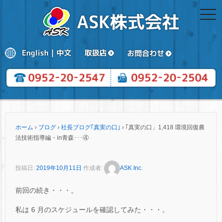
togg
navi
ホーム
›
ブログ
›
社長ブログ｢真実の口｣
›
｢真実の口」1,418 環境回復農
法技術指導編・in青森･･･④
投稿日:
2019年10月11日
作成者:
ASK Inc.
前回の続き・・・。
私は 6 月のスケジュールを確認してみた・・・。