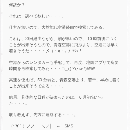
何故か？
それは、調べて欲しい・・・。
仕方が無いので、大館能代空港経由で検索してみる。
これは、羽田経由ながら、朝が早いので、 10 時前後につく
ことが出来そうなので、青森空港に飛ぶより、空港には早く
着きそうだ・・・・〆（・д・〟）ﾖｼｯ！
空港からのレンタカーも手配して、再度、地図アプリで所要
時間を再検索してみた・・・□＿((ヾ(･ω･*)ｶﾀｶﾀ
高速を使えば、50 分弱と、青森空港より、若干、早めに着く
ことが出来そうである・・・。
結局、具体的な日程が決まったのは、 6 月初旬だっ
た・・・。
取り敢えず、先方に連絡する・・・。
（*´∀｀）ノノ │＼／│ ← SMS