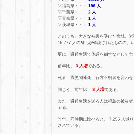
▽福島県・・・
196 人
▽千葉県・・・
2 人
▽青森県・・・
1 人
▽茨城県・・・
1 人
このうち、大きな被害を受けた宮城、岩手、
15,777 人の身元が確認されたものの、
更に、避難生活で体調を崩すなどして亡
前年比、
3 人増
である。
死者、震災関連死、行方不明者を合わせ
同じく、前年比、
3 人増
である。
また、避難生活を送る人は福島の被災者
ゃる。
昨年、同時期に比べると、 7,255 人
されている。