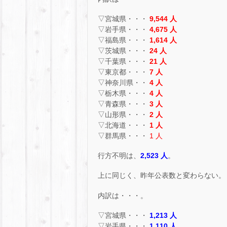
▽宮城県・・・
9,544 人
▽岩手県・・・
4,675 人
▽福島県・・・
1,614 人
▽茨城県・・・
24 人
▽千葉県・・・
21 人
▽東京都・・・
7 人
▽神奈川県・・
4 人
▽栃木県・・・
4 人
▽青森県・・・
3 人
▽山形県・・・
2 人
▽北海道・・・
1 人
▽群馬県・・・
1 人
行方不明は、
2,523 人
。
上に同じく、昨年公表数と変わらない。
内訳は・・・。
▽宮城県・・・
1,213 人
▽岩手県・・・
1,110 人