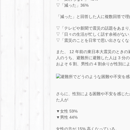
▽「減った」36%
「減った」と回答した人に複数回答で理
▽「テレビや新聞で震災の話題をあまり見
▽「日々の生活が忙しく話す余裕がない」
▽「震災のことを日常で思い出さなくなっ
また、 12 年前の東日本大震災のとき
人のうち、避難所に避難した人は 3 分の
およそ 6 割、男性の 4 割余りが性
さらに、性別による困難や不安を感じた
た人が
▼女性 59%
▼男性 44%
女性の方が 15% 高くなっている。