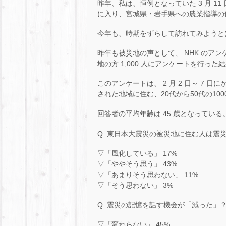
昨年、私は、恒例となっていた 3 月 1
に入り、宮城県・岩手県への農業指導の
今年も、時期をずらして訪れてみようと
昨年も被災地の声として、 NHK のアン
地の方 1,000 人にアンケートを行っ
このアンケートは、 2 月 2 日～ 7
された地域に住む、20代から50代の1
回答者の平均年齢は 45 歳となっている
Q. 東日本大震災の被災地に住む人は震
▽「風化している」 17%
▽「ややそう思う」 43%
▽「あまりそう思わない」 11%
▽「そう思わない」 3%
Q. 震災の記憶を話す機会が「減った」
▽「変わらない」 45%