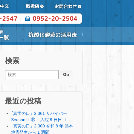
検索
検索:
最近の投稿
｢真実の口」2,361 サバイバー
SeasonⅡ ㊹ ～入院 9 日日 ⅰ ～
｢真実の口」2,360 令和 8 年 熊本
地震発生から 1 週間