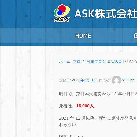
ホーム
›
ブログ
›
社長ブログ｢真実の口｣
›
｢真実
投稿日:
2023年3月10日
作成者:
ASK Inc.
明日で、東日本大震災から 12 年の月
死者は、
15,900人
。
2021 年 12 月以降、新たに遺体が
わらない。
内訳は・・・