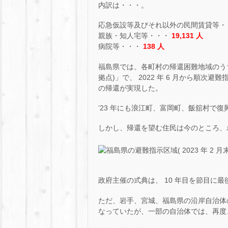
内訳は・・・。
応急仮設等及びそれ以外の民間賃貸等・
親族・知人宅等・・・
19,131 人
病院等・・・
138 人
福島県では、各町村の帰還困難地域のう
拠点)」で、 2022 年 6 月から順
の帰還が実現した。
’23 年にも浪江町、富岡町、飯舘村で
しかし、帰還を望む住民は今のところ、
政府主催の式典は、 10 年目を節目に
ただ、岩手、宮城、福島県の沿岸自治体の
なっていたが、一部の自治体では、再度