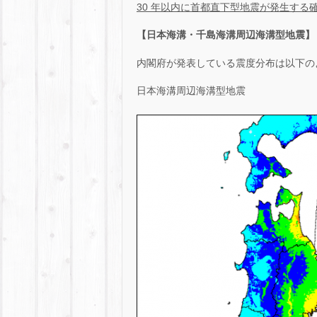
30 年以内に首都直下型地震が発生する
【日本海溝・千島海溝周辺海溝型地震】
内閣府が発表している震度分布は以下の
日本海溝周辺海溝型地震