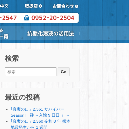
検索
検索:
最近の投稿
｢真実の口」2,361 サバイバー
SeasonⅡ ㊹ ～入院 9 日日 ⅰ ～
｢真実の口」2,360 令和 8 年 熊本
地震発生から 1 週間