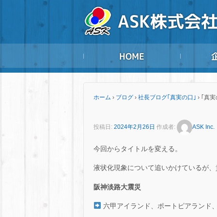
ホーム
›
ブログ
›
社長ブログ｢真実の口｣
›
｢真実
投稿日:
2024年2月26日
作成者:
ASK Inc.
今回からタイトルを変える。
液状化現象について追いかけているが、
阪神淡路大震災
六甲アイランド、ポートピアランド