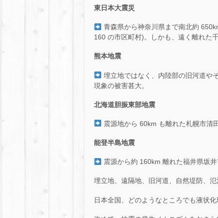
東日本大震災
青森県から神奈川県まで南北約 650km
160 の市区町村)。しかも、遠く離れ
熊本地震
埋立地ではなく、内陸部の旧河道やそ
現象の被害甚大。
北海道胆振東部地震
震源地から 60km も離れた札幌市
能登半島地震
震源から約 160km 離れた福井県
埋立地、遠隔地、旧河道、自然堤防、氾濫
日本全国、どのようなところでも液状化