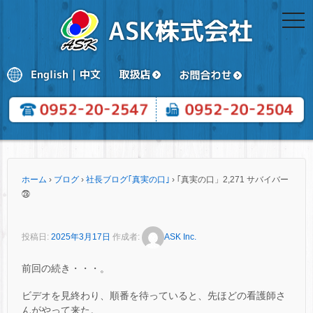
togg
navi
ホーム
›
ブログ
›
社長ブログ｢真実の口｣
›
｢真実の口」2,271 サバイバー
㉘
投稿日:
2025年3月17日
作成者:
ASK Inc.
前回の続き・・・。
ビデオを見終わり、順番を待っていると、先ほどの看護師さ
んがやって来た。