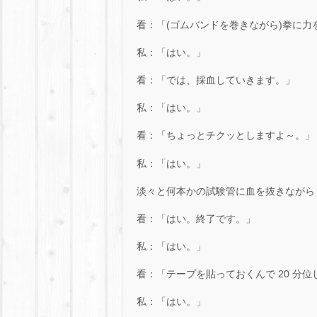
看：「(ゴムバンドを巻きながら)拳に力
私：「はい。」
看：「では、採血していきます。」
私：「はい。」
看：「ちょっとチクッとしますよ～。」
私：「はい。」
淡々と何本かの試験管に血を抜きながら
看：「はい。終了です。」
私：「はい。」
看：「テープを貼っておくんで 20 分
私：「はい。」