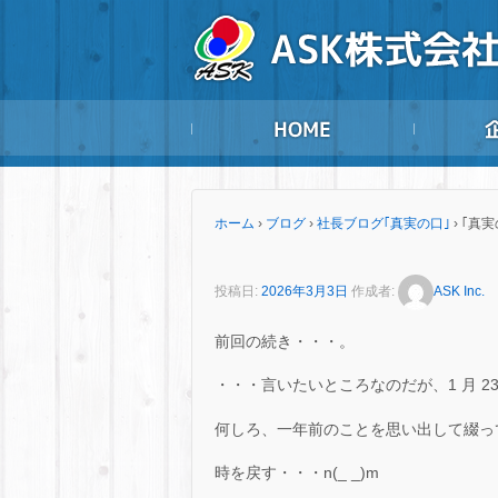
ホーム
›
ブログ
›
社長ブログ｢真実の口｣
›
｢真実
投稿日:
2026年3月3日
作成者:
ASK Inc.
前回の続き・・・。
・・・言いたいところなのだが、1 月 
何しろ、一年前のことを思い出して綴っ
時を戻す・・・n(_ _)m