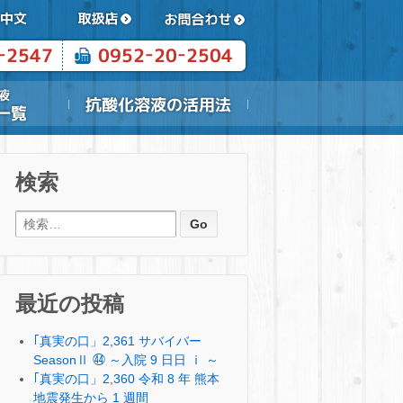
検索
検索:
最近の投稿
｢真実の口」2,361 サバイバー
SeasonⅡ ㊹ ～入院 9 日日 ⅰ ～
｢真実の口」2,360 令和 8 年 熊本
地震発生から 1 週間