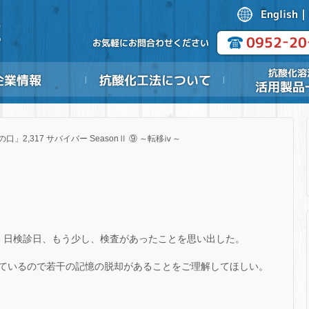
の口」2,317 サバイバー SeasonⅡ ⑨ ～転移ⅳ～
23 日検診日、もう少し、検査があったことを思い出した。
ているので若干の記憶の脱却があることをご理解してほしい。