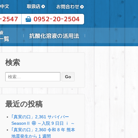
検索
検索:
最近の投稿
｢真実の口」2,361 サバイバー
SeasonⅡ ㊹ ～入院 9 日日 ⅰ ～
｢真実の口」2,360 令和 8 年 熊本
地震発生から 1 週間