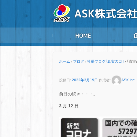
ホーム
›
ブログ
›
社長ブログ｢真実の口｣
›
｢真実
投稿日:
2022年3月19日
作成者:
ASK Inc.
前日の続き・・・。
3 月 12 日