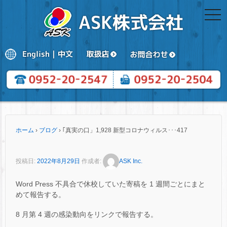
togg
navi
ホーム
›
ブログ
›
｢真実の口」1,928 新型コロナウィルス･･･417
投稿日:
2022年8月29日
作成者:
ASK Inc.
Word Press 不具合で休校していた寄稿を 1 週間ごとにまと
めて報告する。
8 月第 4 週の感染動向をリンクで報告する。