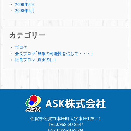
2008年5月
2008年4月
カテゴリー
ブログ
会長ブログ｢無限の可能性を信じて・・・｣
社長ブログ｢真実の口｣
佐賀県佐賀市本庄町大字本庄128－1
TEL:0952-20-2547
FAX:0952-20-2504