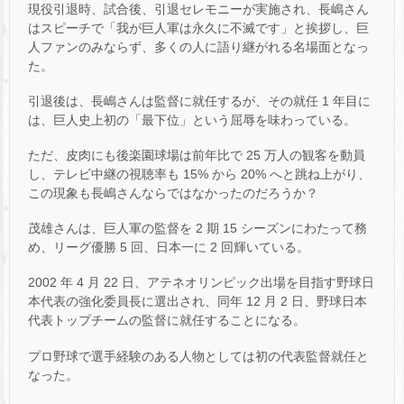
現役引退時、試合後、引退セレモニーが実施され、長嶋さん
はスピーチで「我が巨人軍は永久に不滅です」と挨拶し、巨
人ファンのみならず、多くの人に語り継がれる名場面となっ
た。
引退後は、長嶋さんは監督に就任するが、その就任 1 年目に
は、巨人史上初の「最下位」という屈辱を味わっている。
ただ、皮肉にも後楽園球場は前年比で 25 万人の観客を動員
し、テレビ中継の視聴率も 15% から 20% へと跳ね上がり、
この現象も長嶋さんならではなかったのだろうか？
茂雄さんは、巨人軍の監督を 2 期 15 シーズンにわたって務
め、リーグ優勝 5 回、日本一に 2 回輝いている。
2002 年 4 月 22 日、アテネオリンピック出場を目指す野球日
本代表の強化委員長に選出され、同年 12 月 2 日、野球日本
代表トップチームの監督に就任することになる。
プロ野球で選手経験のある人物としては初の代表監督就任と
なった。