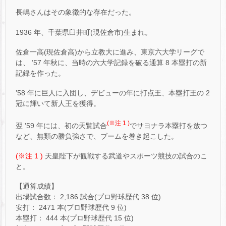
長嶋さんはその象徴的な存在だった。
1936 年、千葉県臼井町(現佐倉市)生まれ。
佐倉一高(現佐倉高)から立教大に進み、東京六大学リーグで
は、 ’57 年秋に、当時の六大学記録を破る通算 8 本塁打の新
記録を作った。
’58 年に巨人に入団し、デビューの年に打点王、本塁打王の 2
冠に輝いて新人王を獲得。
(※注 1 )
翌 ’59 年には、初の天覧試合
でサヨナラ本塁打を放つ
など、無類の勝負強さで、ブームを巻き起こした。
(※注 1 )
天皇陛下が観戦する武道やスポーツ競技の試合のこ
と。
【通算成績】
出場試合数： 2,186 試合(プロ野球歴代 38 位)
安打： 2471 本(プロ野球歴代 9 位)
本塁打： 444 本(プロ野球歴代 15 位)