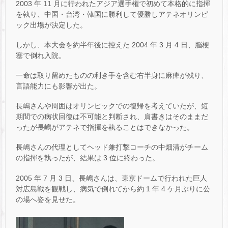
2003 年 11 月に行われたアジア選手権で初めて本格的に指揮
を執り、中国・台湾・韓国に勝利して優勝しアテネオリンピ
ック出場が決定した。
しかし、本大会を約半年後に控えた 2004 年 3 月 4 日、脳梗
塞で倒れ入院。
一命は取り留めたものの利き手を含む右半身に麻痺が残り、
言語能力にも影響が出た。
長嶋さんや周囲はオリンピックでの復帰を考えていたが、短
期間での病状回復は不可能と判断され、肩書きはそのままだ
ったが長嶋がアテネで指揮を執ることはできなかった。
長嶋さんの代理としてヘッド兼打撃コーチの中畑清がチーム
の指揮を執ったが、結果は 3 位に終わった。
2005 年 7 月 3 日、長嶋さんは、東京ドームで行われた巨人
対広島戦を観戦し、病気で倒れてから約 1 年 4 ケ月ぶりに公
の場へ姿を見せた。