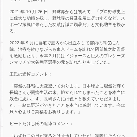
2021 年 10 月 26 日、野球界からは初めて、「プロ野球史上
に偉大な功績を残し、野球界の普及発展に尽力するなど、ス
ポーツ振興に果たした功績は誠に顕著だ」と文化勲章を授か
る。
2022 年 9 月に自宅で脳内から出血をして都内の病院に入
院。治療を続けながらも東京ドームを訪れて阿部慎之助監督
を激励したり、今年３月にはドジャースと巨人のプレシーズ
ンマッチで大谷翔平選手の元を訪れたりもしていた。
王氏の追悼コメント：
「突然の訃報に大変驚いております。日本球史に燦然と輝く
長嶋さんが闘病生活の末、旅立たれてしまったことを本当に
残念に思います。長嶋さんには色々と教えていただきまし
た。一緒に野球ができたことを本当に感謝しています。今は
只々心よりご冥福をお祈りします。」
ビートたけし氏の追悼コメント：
「いずれこの日が来るとは覚悟していたが、実際にそうなっ