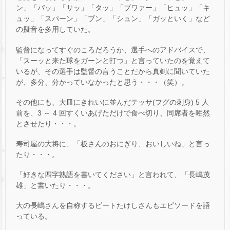
ン」「パッ」「サッ」「タッ」「ブワァー」「ヒュッ」「キ
ュッ」「スパーン」「ブン」「シュン」「ガッといく」など
の擬音を多用していた。
監督になってすぐのころだろうか、選手へのアドバイスで、
「スーッと来た球をガーンと打つ」と言っていたのを覚えて
いるが、その選手は監督の言うことだから真剣に聞いていた
が、多分、分かっていなかったと思う・・・（笑）。
その他にも、大皿にきれいに並んだテッサ(フグの刺身) 5 人
前を、3 ～ 4 回すくいあげただけで食べ切り、同席者を唖然
とさせたり・・・。
寿司屋の大将に、「板さんのおにぎり、おいしいね」と言っ
たり・・・。
「好きな四字熟語を書いてください」と言われて、「長嶋茂
雄」と書いたり・・・。
大の長嶋さんを自称するビートたけしさんもエピソードを語
っている。