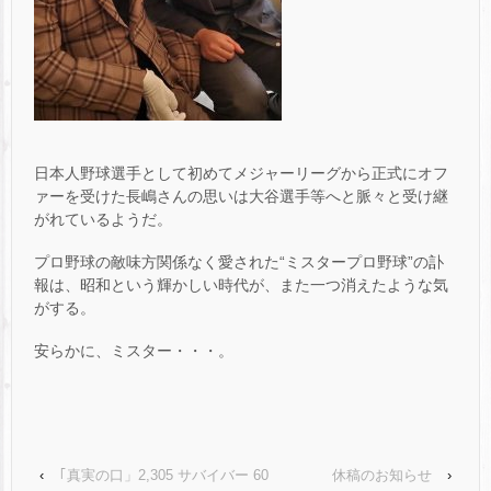
日本人野球選手として初めてメジャーリーグから正式にオフ
ァーを受けた長嶋さんの思いは大谷選手等へと脈々と受け継
がれているようだ。
プロ野球の敵味方関係なく愛された“ミスタープロ野球”の訃
報は、昭和という輝かしい時代が、また一つ消えたような気
がする。
安らかに、ミスター・・・。
‹
｢真実の口」2,305 サバイバー 60
休稿のお知らせ
›