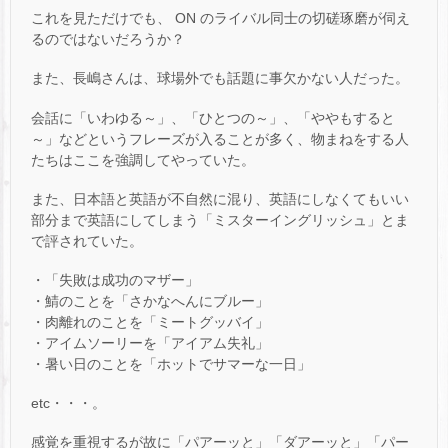
これを見ただけでも、 ON のライバル同士の切磋琢磨が伺え
るのではないだろうか？
また、長嶋さんは、球場外でも話題に事欠かない人だった。
会話に「いわゆる～」、「ひとつの～」、「ややもすると
～」などというフレーズが入ることが多く、物まねをする人
たちはここを強調してやっていた。
また、日本語と英語が不自然に混り、英語にしなくてもいい
部分まで英語にしてしまう「ミスターイングリッシュ」とま
で評されていた。
・「失敗は成功のマザー」
・鯖のことを「さかなへんにブルー」
・肉離れのことを「ミートグッバイ」
・アイムソーリーを「アイアム失礼」
・暑い日のことを「ホットでサマーな一日」
etc・・・。
感覚を重視するが故に「パアーッと」「ダアーッと」「パー