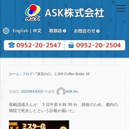
togg
navi
ホーム
›
ブログ
›
｢真実の口」2,306 Coffee Brake 38
投稿日:
2025年6月6日
作成者:
ASK Inc.
長嶋茂雄さんが、 3 日午前 6 時 39 分、肺炎のため、都内の
病院で死去したという訃報が届いた。