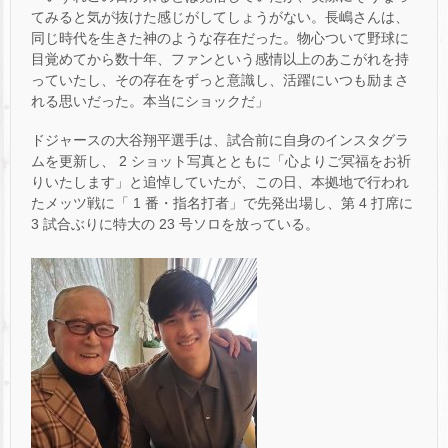
てみると気が抜けた感じがしてしょうがない。長嶋さんは、
同じ時代を生きた神のような存在だった。物心ついて野球に
目覚めてから数十年、ファンという感情以上のあこがれを持
っていたし、その存在をずっと意識し、活躍にいつも励まさ
れる思いだった。本当にショックだ」
ドジャースの大谷翔平選手は、試合前に自身のインスタグラ
ムを更新し、 2 ショット写真とともに「心よりご冥福をお祈
りいたします」と追悼していたが、この日、本拠地で行われ
たメッツ戦に「 1 番・指名打者」で先発出場し、第 4 打席に
3 試合ぶりに特大の 23 号ソロを放っている。