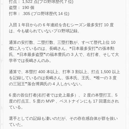
打点： 1,522 点(プロ野球歴代 7 位)
盗塁： 190 個
打率： .305 (プロ野球歴代 14 位)
入団 1 年目からの 6 年連続を含むシーズン最多安打 10 度
は、今も破られていないプロ野球記録。
通算の安打数、二塁打数、三塁打数が、すべて歴代上位 10
傑に入っているのは、長嶋さん、❝日本最多安打❞の張本勲
氏、❝日本最多盗塁❞の福本豊氏の 3 人で、右打者、そして大
学卒では長嶋さんのみ。
通算で、本塁打 400 本以上、打率 3 割以上、打点 1,500 以上
を記録しているのは長嶋さん、張本氏、王氏、❝唯一の 3 度
の三冠王❞落合博満氏の 4 人しかいない。
6 度の首位打者(右打者では史上最多）、 2 度の本塁打王、5
度の打点王、5 度の MVP 、ベストナインにも 17 回選出され
ている。
選手としての記録も凄いのだが、その存在感自体が群を抜い
ていた。