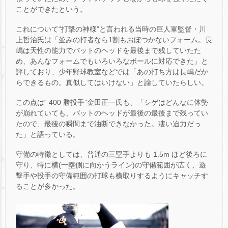
ことができたという。
これについて“打撃の神様”と言われる当時の巨人軍監督・川
上哲治氏は「並みの打者なら1割もおぼつかないフォーム。長
嶋は天性の能力でバットのヘッドを最後まで残していたた
め、あんなフォームでもいろいろなボールに対応できた」と
評しており、少年野球教室などでは「あの打ち方は長嶋だか
らできるもの。真似してはいけない」と諭していたらしい。
この点は“ 400 勝投手”金田正一氏も、「シゲはどんなに体勢
が崩れていても、バットのヘッドが最後の最後まで残ってい
たので、最後の瞬間まで油断できなかった。凄い迫力だっ
た」と語っている。
守備の特徴としては、普通の三塁手よりも 1.5m ほど後ろに
守り、特に横(一塁側に向かうライン)の守備範囲が広く、遊
撃手や投手の守備範囲の打球も横取りするようにキャッチす
ることが多かった。