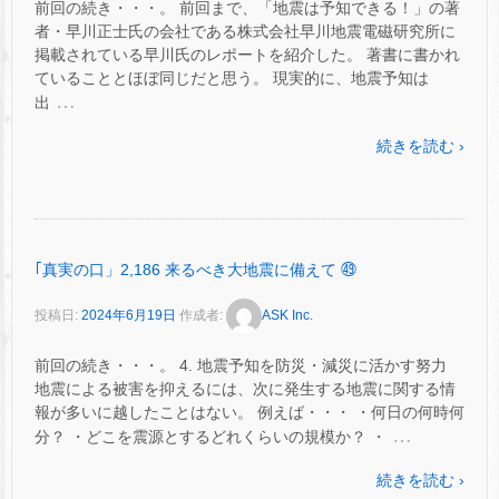
前回の続き・・・。 前回まで、「地震は予知できる！」の著
者・早川正士氏の会社である株式会社早川地震電磁研究所に
掲載されている早川氏のレポートを紹介した。 著書に書かれ
ていることとほぼ同じだと思う。 現実的に、地震予知は
…
出
続きを読む ›
｢真実の口」2,186 来るべき大地震に備えて ㊾
投稿日:
2024年6月19日
作成者:
ASK Inc.
前回の続き・・・。 4. 地震予知を防災・減災に活かす努力
地震による被害を抑えるには、次に発生する地震に関する情
報が多いに越したことはない。 例えば・・・ ・何日の何時何
…
分？ ・どこを震源とするどれくらいの規模か？ ・
続きを読む ›