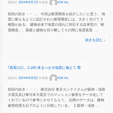
投稿日:
2024年6月7日
作成者:
ASK Inc.
前回の続き・・・。 今回は耐震構造を紹介したいと思う。 地
震に耐えるように設計された耐震構造には、大きく分けて 3
種類がある。 建物全体で地震の揺れに対応する従来型の「耐
…
震構造」、基礎と建物を切り離してその間に免震装置
続きを読む ›
｢真実の口」2,180 来るべき大地震に備えて ㊸
投稿日:
2024年6月5日
作成者:
ASK Inc.
前回の続き・・・。 株式会社 東京カンテイさんが阪神・淡路
大震災及び東日本大震災でのマンション被害をデータ化して
くれているので参考にさせてもらう。 以降のデータは、建物
…
被害程度を以下のように分類している。 【 阪神・淡路