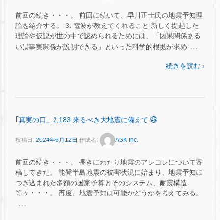
前回の続き・・・。 前回に続いて、早川正士氏の地震予知理
論を紹介する。 3. 電波が教えてくれること 新しく提起した
理論や仮説が世の中で認められるためには、「因果関係ある
…
いは事実関係が説明できる」といった科学的根拠が求め
続きを読む ›
｢真実の口」2,183 来るべき大地震に備えて ㊻
投稿日:
2024年6月12日
作成者:
ASK Inc.
前回の続き・・・。 長きにわたり地震のアレコレについて寄
稿してきた。 能登半島地震の被害状況に始まり、地震予知に
つぎ込まれた多額の国家予算とそのシステム、耐震構造
等々・・・。 再度、地震予知は可能かどうかを考えてみる。
…