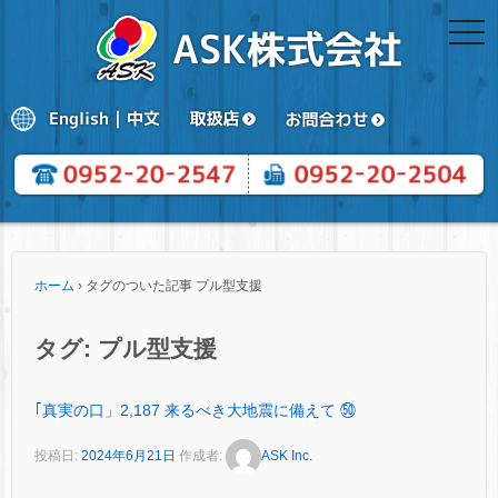
togg
navi
ホーム
›
タグのついた記事 プル型支援
タグ:
プル型支援
｢真実の口」2,187 来るべき大地震に備えて ㊿
投稿日:
2024年6月21日
作成者:
ASK Inc.