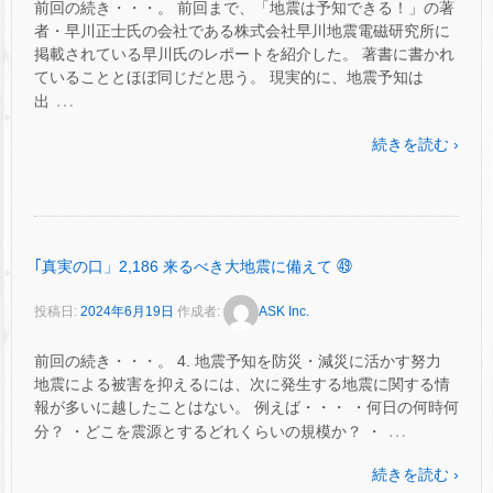
前回の続き・・・。 前回まで、「地震は予知できる！」の著
者・早川正士氏の会社である株式会社早川地震電磁研究所に
掲載されている早川氏のレポートを紹介した。 著書に書かれ
ていることとほぼ同じだと思う。 現実的に、地震予知は
…
出
続きを読む ›
｢真実の口」2,186 来るべき大地震に備えて ㊾
投稿日:
2024年6月19日
作成者:
ASK Inc.
前回の続き・・・。 4. 地震予知を防災・減災に活かす努力
地震による被害を抑えるには、次に発生する地震に関する情
報が多いに越したことはない。 例えば・・・ ・何日の何時何
…
分？ ・どこを震源とするどれくらいの規模か？ ・
続きを読む ›