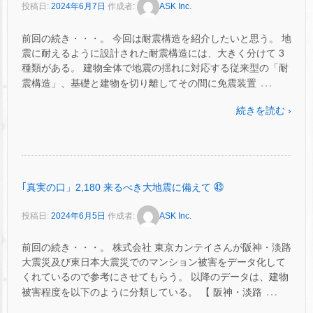
投稿日:
2024年6月7日
作成者:
ASK Inc.
前回の続き・・・。 今回は耐震構造を紹介したいと思う。 地
震に耐えるように設計された耐震構造には、大きく分けて 3
種類がある。 建物全体で地震の揺れに対応する従来型の「耐
…
震構造」、基礎と建物を切り離してその間に免震装置
続きを読む ›
｢真実の口」2,180 来るべき大地震に備えて ㊸
投稿日:
2024年6月5日
作成者:
ASK Inc.
前回の続き・・・。 株式会社 東京カンテイさんが阪神・淡路
大震災及び東日本大震災でのマンション被害をデータ化して
くれているので参考にさせてもらう。 以降のデータは、建物
…
被害程度を以下のように分類している。 【 阪神・淡路