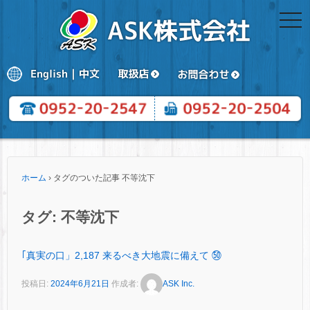
togg
navi
ホーム
›
タグのついた記事 不等沈下
タグ:
不等沈下
｢真実の口」2,187 来るべき大地震に備えて ㊿
投稿日:
2024年6月21日
作成者:
ASK Inc.