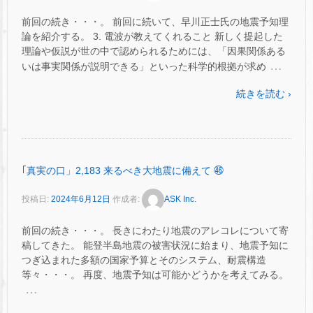
前回の続き・・・。 前回に続いて、早川正士氏の地震予知理
論を紹介する。 3. 電波が教えてくれること 新しく提起した
理論や仮説が世の中で認められるためには、「因果関係ある
…
いは事実関係が説明できる」といった科学的根拠が求め
続きを読む ›
｢真実の口」2,183 来るべき大地震に備えて ㊻
投稿日:
2024年6月12日
作成者:
ASK Inc.
前回の続き・・・。 長きにわたり地震のアレコレについて寄
稿してきた。 能登半島地震の被害状況に始まり、地震予知に
つぎ込まれた多額の国家予算とそのシステム、耐震構造
等々・・・。 再度、地震予知は可能かどうかを考えてみる。
…