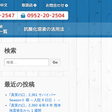
検索
検索:
最近の投稿
｢真実の口」2,361 サバイバー
SeasonⅡ ㊹ ～入院 9 日日 ⅰ ～
｢真実の口」2,360 令和 8 年 熊本
地震発生から 1 週間