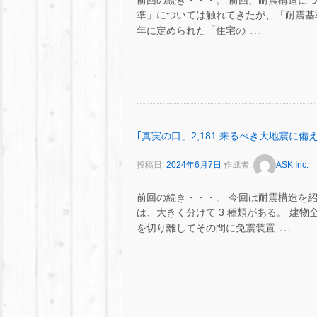
前回の続き・・・。 前回、耐震構造につ
準」については触れてきたが、「耐震基準
…
年に定められた「住宅の
｢真実の口」2,181 来るべき大地震に備え
投稿日:
2024年6月7日
作成者:
ASK Inc.
前回の続き・・・。 今回は耐震構造を
は、大きく分けて 3 種類がある。 建
…
を切り離してその間に免震装置