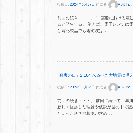
投稿日:
2024年6月17日
作成者:
ASK Inc.
前回の続き・・・。 1. 震源における電
ると発生する。 例えば、電子レンジは
…
な電化製品でも電磁波は
｢真実の口」2,184 来るべき大地震に備え
投稿日:
2024年6月14日
作成者:
ASK Inc.
前回の続き・・・。 前回に続いて、早川
新しく提起した理論や仮説が世の中で認
…
といった科学的根拠が求め