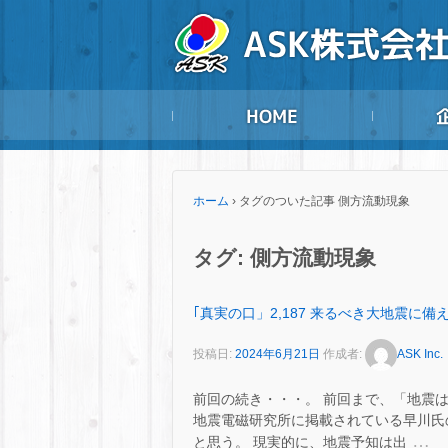
ホーム
›
タグのついた記事 側方流動現象
タグ:
側方流動現象
｢真実の口」2,187 来るべき大地震に備え
投稿日:
2024年6月21日
作成者:
ASK Inc.
前回の続き・・・。 前回まで、「地震
地震電磁研究所に掲載されている早川氏
…
と思う。 現実的に、地震予知は出