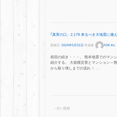
｢真実の口」2,178 来るべき大地震に備え
投稿日:
2024年5月31日
作成者:
ASK Inc.
前回の続き・・・。 熊本地震でのマン
紹介する。 大規模災害とマンション～熊
…
から取り壊しまでの流れ ☟
‹ 古い投稿