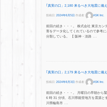
｢真実の口」2,180 来るべき大地震に備え
投稿日:
2024年6月5日
作成者:
ASK Inc.
前回の続き・・・。 株式会社 東京カ
害をデータ化してくれているので参考に
…
分類している。 【 阪神・淡路
｢真実の口」2,179 来るべき大地震に備え
投稿日:
2024年6月3日
作成者:
ASK Inc.
前回の続き・・・。 月曜日の早朝から
6 時 31 分頃、石川県能登地方を震源と
…
川県輪島市