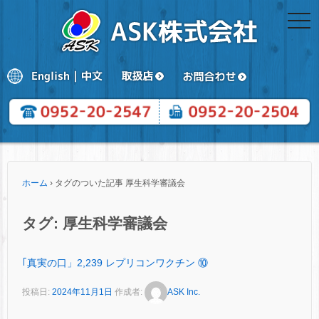
togg
navi
ホーム
›
タグのついた記事 厚生科学審議会
タグ:
厚生科学審議会
｢真実の口」2,239 レプリコンワクチン ⑩
投稿日:
2024年11月1日
作成者:
ASK Inc.