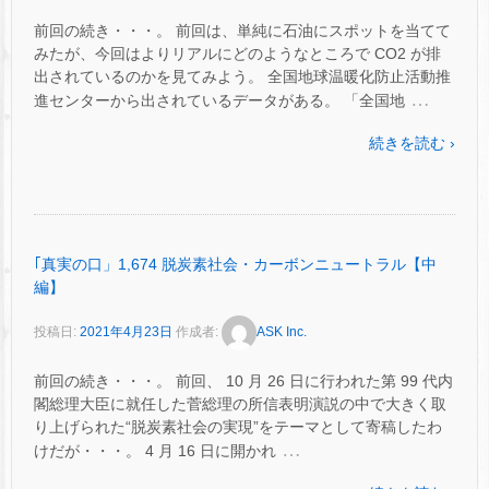
前回の続き・・・。 前回は、単純に石油にスポットを当てて
みたが、今回はよりリアルにどのようなところで CO2 が排
出されているのかを見てみよう。 全国地球温暖化防止活動推
…
進センターから出されているデータがある。 「全国地
続きを読む ›
｢真実の口」1,674 脱炭素社会・カーボンニュートラル【中
編】
投稿日:
2021年4月23日
作成者:
ASK Inc.
前回の続き・・・。 前回、 10 月 26 日に行われた第 99 代内
閣総理大臣に就任した菅総理の所信表明演説の中で大きく取
り上げられた“脱炭素社会の実現”をテーマとして寄稿したわ
…
けだが・・・。 4 月 16 日に開かれ