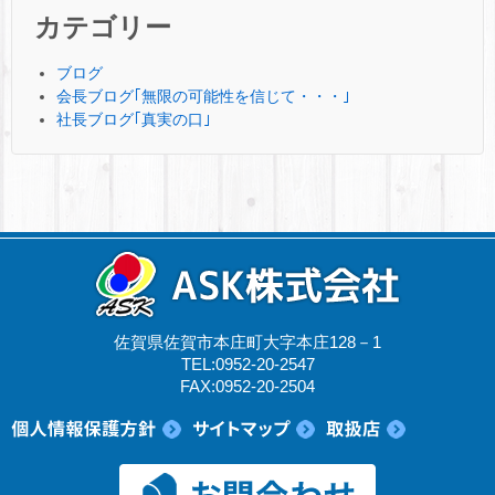
カテゴリー
ブログ
会長ブログ｢無限の可能性を信じて・・・｣
社長ブログ｢真実の口｣
佐賀県佐賀市本庄町大字本庄128－1
TEL:0952-20-2547
FAX:0952-20-2504