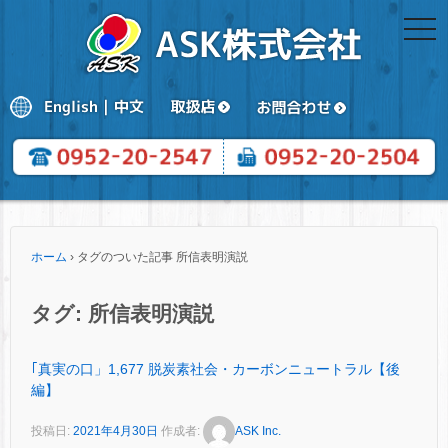
togg
navi
ホーム
›
タグのついた記事 所信表明演説
タグ:
所信表明演説
｢真実の口」1,677 脱炭素社会・カーボンニュートラル【後
編】
投稿日:
2021年4月30日
作成者:
ASK Inc.