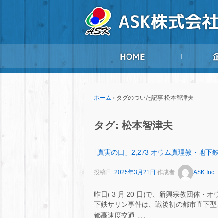
ホーム
›
タグのついた記事 松本智津夫
タグ:
松本智津夫
｢真実の口」2,273 オウム真理教・地下鉄
投稿日:
2025年3月21日
作成者:
ASK Inc.
昨日( 3 月 20 日)で、新興宗教団体
下鉄サリン事件は、戦後初の都市直下型地
…
都高速度交通