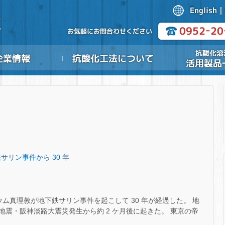
サリン事件から 30 年
・オウム真理教が地下鉄サリン事件を起こして 30 年が経過した。 地
震・阪神淡路大震災発生から約 2 ケ月後に起きた。 東京の帝