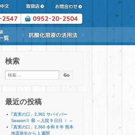
検索
検索:
最近の投稿
｢真実の口」2,361 サバイバー
SeasonⅡ ㊹ ～入院 9 日日 ⅰ ～
｢真実の口」2,360 令和 8 年 熊本
地震発生から 1 週間