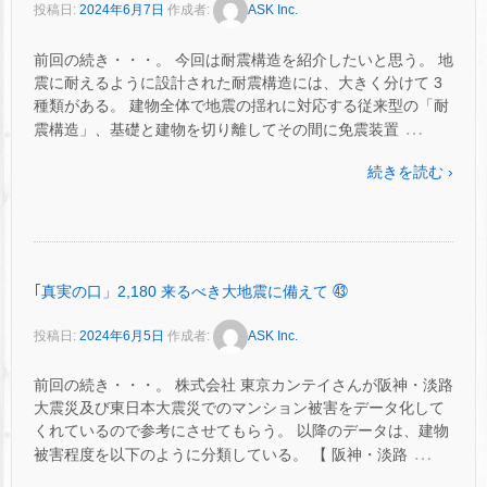
投稿日:
2024年6月7日
作成者:
ASK Inc.
前回の続き・・・。 今回は耐震構造を紹介したいと思う。 地
震に耐えるように設計された耐震構造には、大きく分けて 3
種類がある。 建物全体で地震の揺れに対応する従来型の「耐
…
震構造」、基礎と建物を切り離してその間に免震装置
続きを読む ›
｢真実の口」2,180 来るべき大地震に備えて ㊸
投稿日:
2024年6月5日
作成者:
ASK Inc.
前回の続き・・・。 株式会社 東京カンテイさんが阪神・淡路
大震災及び東日本大震災でのマンション被害をデータ化して
くれているので参考にさせてもらう。 以降のデータは、建物
…
被害程度を以下のように分類している。 【 阪神・淡路