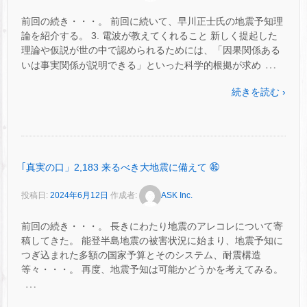
前回の続き・・・。 前回に続いて、早川正士氏の地震予知理
論を紹介する。 3. 電波が教えてくれること 新しく提起した
理論や仮説が世の中で認められるためには、「因果関係ある
…
いは事実関係が説明できる」といった科学的根拠が求め
続きを読む ›
｢真実の口」2,183 来るべき大地震に備えて ㊻
投稿日:
2024年6月12日
作成者:
ASK Inc.
前回の続き・・・。 長きにわたり地震のアレコレについて寄
稿してきた。 能登半島地震の被害状況に始まり、地震予知に
つぎ込まれた多額の国家予算とそのシステム、耐震構造
等々・・・。 再度、地震予知は可能かどうかを考えてみる。
…