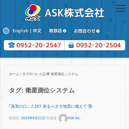
togg
navi
ホーム
›
タグのついた記事 衛星測位システム
タグ:
衛星測位システム
｢真実の口」2,187 来るべき大地震に備えて ㊿
投稿日:
2024年6月21日
作成者:
ASK Inc.