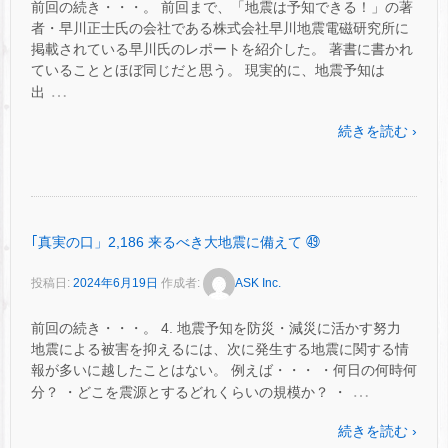
前回の続き・・・。 前回まで、「地震は予知できる！」の著
者・早川正士氏の会社である株式会社早川地震電磁研究所に
掲載されている早川氏のレポートを紹介した。 著書に書かれ
ていることとほぼ同じだと思う。 現実的に、地震予知は
…
出
続きを読む ›
｢真実の口」2,186 来るべき大地震に備えて ㊾
投稿日:
2024年6月19日
作成者:
ASK Inc.
前回の続き・・・。 4. 地震予知を防災・減災に活かす努力
地震による被害を抑えるには、次に発生する地震に関する情
報が多いに越したことはない。 例えば・・・ ・何日の何時何
…
分？ ・どこを震源とするどれくらいの規模か？ ・
続きを読む ›