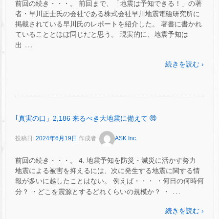
前回の続き・・・。 前回まで、「地震は予知できる！」の著
者・早川正士氏の会社である株式会社早川地震電磁研究所に
掲載されている早川氏のレポートを紹介した。 著書に書かれ
ていることとほぼ同じだと思う。 現実的に、地震予知は
…
出
続きを読む ›
｢真実の口」2,186 来るべき大地震に備えて ㊾
投稿日:
2024年6月19日
作成者:
ASK Inc.
前回の続き・・・。 4. 地震予知を防災・減災に活かす努力
地震による被害を抑えるには、次に発生する地震に関する情
報が多いに越したことはない。 例えば・・・ ・何日の何時何
…
分？ ・どこを震源とするどれくらいの規模か？ ・
続きを読む ›