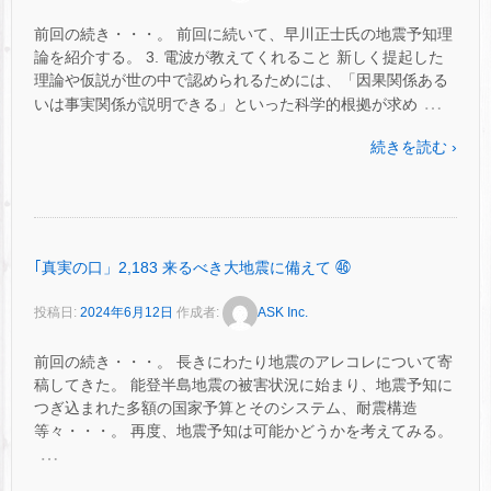
前回の続き・・・。 前回に続いて、早川正士氏の地震予知理
論を紹介する。 3. 電波が教えてくれること 新しく提起した
理論や仮説が世の中で認められるためには、「因果関係ある
…
いは事実関係が説明できる」といった科学的根拠が求め
続きを読む ›
｢真実の口」2,183 来るべき大地震に備えて ㊻
投稿日:
2024年6月12日
作成者:
ASK Inc.
前回の続き・・・。 長きにわたり地震のアレコレについて寄
稿してきた。 能登半島地震の被害状況に始まり、地震予知に
つぎ込まれた多額の国家予算とそのシステム、耐震構造
等々・・・。 再度、地震予知は可能かどうかを考えてみる。
…