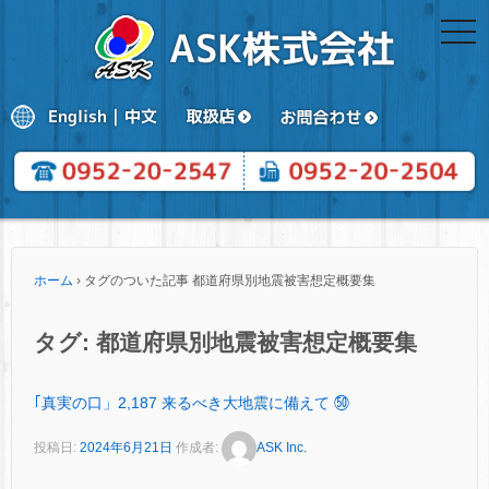
togg
navi
ホーム
›
タグのついた記事 都道府県別地震被害想定概要集
タグ:
都道府県別地震被害想定概要集
｢真実の口」2,187 来るべき大地震に備えて ㊿
投稿日:
2024年6月21日
作成者:
ASK Inc.