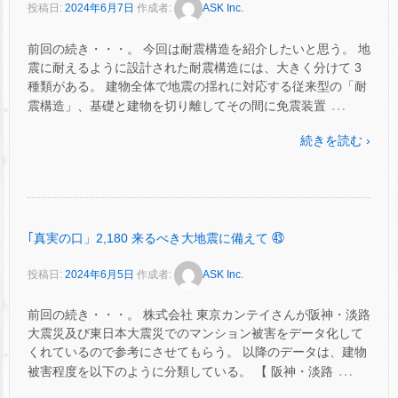
投稿日:
2024年6月7日
作成者:
ASK Inc.
前回の続き・・・。 今回は耐震構造を紹介したいと思う。 地
震に耐えるように設計された耐震構造には、大きく分けて 3
種類がある。 建物全体で地震の揺れに対応する従来型の「耐
…
震構造」、基礎と建物を切り離してその間に免震装置
続きを読む ›
｢真実の口」2,180 来るべき大地震に備えて ㊸
投稿日:
2024年6月5日
作成者:
ASK Inc.
前回の続き・・・。 株式会社 東京カンテイさんが阪神・淡路
大震災及び東日本大震災でのマンション被害をデータ化して
くれているので参考にさせてもらう。 以降のデータは、建物
…
被害程度を以下のように分類している。 【 阪神・淡路