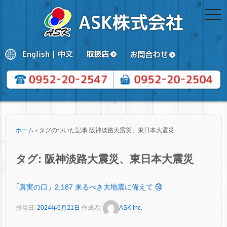
togg
navi
ホーム
›
タグのついた記事 阪神淡路大震災、東日本大震災
タグ:
阪神淡路大震災、東日本大震災
｢真実の口」2,187 来るべき大地震に備えて ㊿
投稿日:
2024年6月21日
作成者:
ASK Inc.