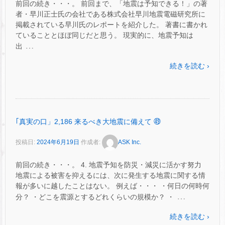
前回の続き・・・。 前回まで、「地震は予知できる！」の著
者・早川正士氏の会社である株式会社早川地震電磁研究所に
掲載されている早川氏のレポートを紹介した。 著書に書かれ
ていることとほぼ同じだと思う。 現実的に、地震予知は
…
出
続きを読む ›
｢真実の口」2,186 来るべき大地震に備えて ㊾
投稿日:
2024年6月19日
作成者:
ASK Inc.
前回の続き・・・。 4. 地震予知を防災・減災に活かす努力
地震による被害を抑えるには、次に発生する地震に関する情
報が多いに越したことはない。 例えば・・・ ・何日の何時何
…
分？ ・どこを震源とするどれくらいの規模か？ ・
続きを読む ›