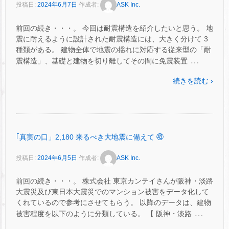
投稿日:
2024年6月7日
作成者:
ASK Inc.
前回の続き・・・。 今回は耐震構造を紹介したいと思う。 地
震に耐えるように設計された耐震構造には、大きく分けて 3
種類がある。 建物全体で地震の揺れに対応する従来型の「耐
…
震構造」、基礎と建物を切り離してその間に免震装置
続きを読む ›
｢真実の口」2,180 来るべき大地震に備えて ㊸
投稿日:
2024年6月5日
作成者:
ASK Inc.
前回の続き・・・。 株式会社 東京カンテイさんが阪神・淡路
大震災及び東日本大震災でのマンション被害をデータ化して
くれているので参考にさせてもらう。 以降のデータは、建物
…
被害程度を以下のように分類している。 【 阪神・淡路