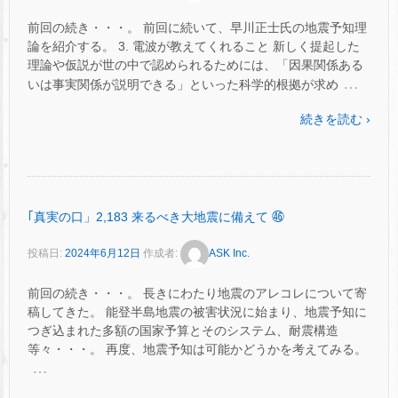
前回の続き・・・。 前回に続いて、早川正士氏の地震予知理
論を紹介する。 3. 電波が教えてくれること 新しく提起した
理論や仮説が世の中で認められるためには、「因果関係ある
…
いは事実関係が説明できる」といった科学的根拠が求め
続きを読む ›
｢真実の口」2,183 来るべき大地震に備えて ㊻
投稿日:
2024年6月12日
作成者:
ASK Inc.
前回の続き・・・。 長きにわたり地震のアレコレについて寄
稿してきた。 能登半島地震の被害状況に始まり、地震予知に
つぎ込まれた多額の国家予算とそのシステム、耐震構造
等々・・・。 再度、地震予知は可能かどうかを考えてみる。
…