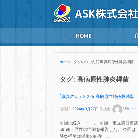
ホーム
›
タグのついた記事 高病原性肺炎桿菌
タグ:
高病原性肺炎桿菌
｢真実の口」2,225 高病原性肺炎桿菌⑤
投稿日:
2024年9月27日
作成者:
ASK Inc.
前回の続き・・・。 前回、市立四日市
59 歳・男性の症例を報告した。 今回は
…
肺炎桿菌は従来の細菌