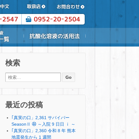
検索
検索:
最近の投稿
｢真実の口」2,361 サバイバー
SeasonⅡ ㊹ ～入院 9 日日 ⅰ ～
｢真実の口」2,360 令和 8 年 熊本
地震発生から 1 週間