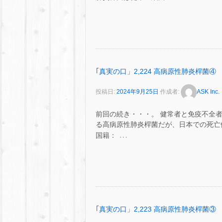
｢真実の口」2,224 高病原性肺炎桿菌④
投稿日:
2024年9月25日
作成者:
ASK Inc.
前回の続き・・・。 健常者と免疫不全者の
る高病原性肺炎桿菌だが、日本での死亡例は 
…
国籍：
｢真実の口」2,223 高病原性肺炎桿菌③