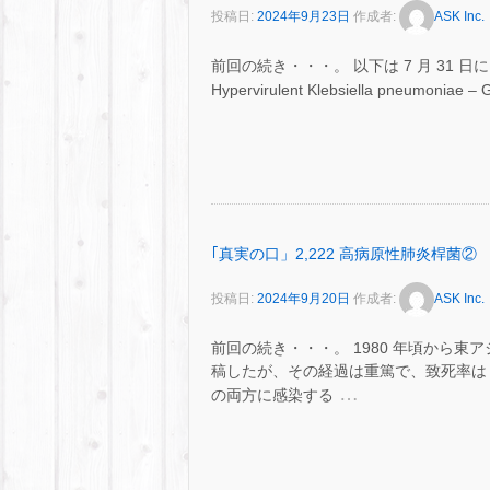
投稿日:
2024年9月23日
作成者:
ASK Inc.
前回の続き・・・。 以下は 7 月 31 日に WHO
Hypervirulent Klebsiella pneumoniae – G
｢真実の口」2,222 高病原性肺炎桿菌②
投稿日:
2024年9月20日
作成者:
ASK Inc.
前回の続き・・・。 1980 年頃から
稿したが、その経過は重篤で、致死率は 3
…
の両方に感染する