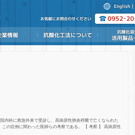
病院内科に救急外来で受診し、高病原性肺炎桿菌で亡くなられた
、この症例に関わった医師らの考察である。 【 考察 】 高病原性