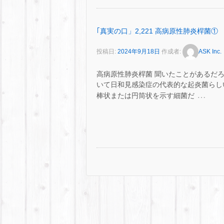
｢真実の口」2,221 高病原性肺炎桿菌①
投稿日:
2024年9月18日
作成者:
ASK Inc.
高病原性肺炎桿菌 聞いたことがあるだろ
いて日和見感染症の代表的な起炎菌らし
…
棒状または円筒状を示す細菌だ