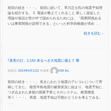
前回の続き・・・。 前回に続いて、早川正士氏の地震予知理
論を紹介する。 3. 電波が教えてくれること 新しく提起した
理論や仮説が世の中で認められるためには、「因果関係ある
…
いは事実関係が説明できる」といった科学的根拠が求め
続きを読む ›
｢真実の口」2,183 来るべき大地震に備えて ㊻
投稿日:
2024年6月12日
作成者:
ASK Inc.
前回の続き・・・。 長きにわたり地震のアレコレについて寄
稿してきた。 能登半島地震の被害状況に始まり、地震予知に
つぎ込まれた多額の国家予算とそのシステム、耐震構造
等々・・・。 再度、地震予知は可能かどうかを考えてみる。
…