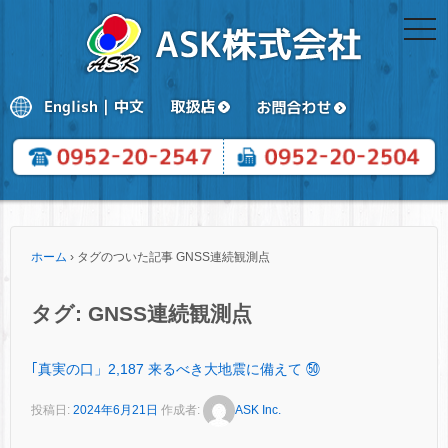
togg
navi
ホーム
›
タグのついた記事 GNSS連続観測点
タグ:
GNSS連続観測点
｢真実の口」2,187 来るべき大地震に備えて ㊿
投稿日:
2024年6月21日
作成者:
ASK Inc.