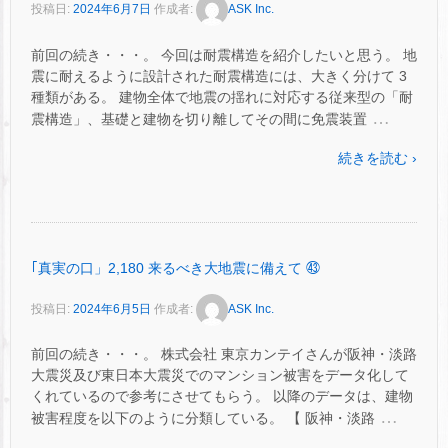
投稿日:
2024年6月7日
作成者:
ASK Inc.
前回の続き・・・。 今回は耐震構造を紹介したいと思う。 地
震に耐えるように設計された耐震構造には、大きく分けて 3
種類がある。 建物全体で地震の揺れに対応する従来型の「耐
…
震構造」、基礎と建物を切り離してその間に免震装置
続きを読む ›
｢真実の口」2,180 来るべき大地震に備えて ㊸
投稿日:
2024年6月5日
作成者:
ASK Inc.
前回の続き・・・。 株式会社 東京カンテイさんが阪神・淡路
大震災及び東日本大震災でのマンション被害をデータ化して
くれているので参考にさせてもらう。 以降のデータは、建物
…
被害程度を以下のように分類している。 【 阪神・淡路