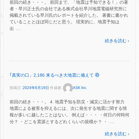
前回の続き・・・。 前回まで、「地震は予知できる！」の著
者・早川正士氏の会社である株式会社早川地震電磁研究所に
掲載されている早川氏のレポートを紹介した。 著書に書かれ
ていることとほぼ同じだと思う。 現実的に、地震予知は
…
出
続きを読む ›
｢真実の口」2,186 来るべき大地震に備えて ㊾
投稿日:
2024年6月19日
作成者:
ASK Inc.
前回の続き・・・。 4. 地震予知を防災・減災に活かす努力
地震による被害を抑えるには、次に発生する地震に関する情
報が多いに越したことはない。 例えば・・・ ・何日の何時何
…
分？ ・どこを震源とするどれくらいの規模か？ ・
続きを読む ›