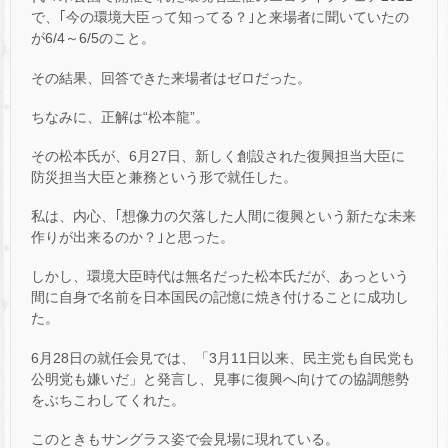
で、｢今の環境大臣って知ってる？｣と来場者に聞いていたの
が6/4～6/5のこと。
その結果、回答できた来場者はゼロだった。
ちなみに、正解は“松本龍”。
その松本氏が、6月27日、新しく創設された復興担当大臣に
防災担当大臣と兼務という形で就任した。
私は、内心、｢想像力の欠落した人間に復興という新たな未来
作りが出来るのか？｣と思った。
しかし、環境大臣時代は無名だった松本氏だが、あっという
間に自身で名前を日本国民の記憶に焼き付けることに成功し
た。
6月28日の就任会見では、「3月11日以来、民主党も自民党も
公明党も嫌いだ」と発言し、見事に復興へ向けての協調態勢
をぶちこわしてくれた。
このときもサングラス姿で会見場に現れている。