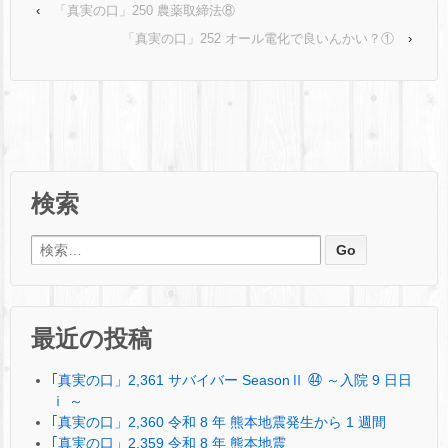
‹
「真実の口」250 農薬取締法⑧
「真実の口」252 オール電化で良いんかい？①
›
検索
検索:
最近の投稿
｢真実の口」2,361 サバイバー SeasonⅡ ㊹ ～入院 9 日日
ⅰ ～
｢真実の口」2,360 令和 8 年 熊本地震発生から 1 週間
｢真実の口」2,359 令和 8 年 熊本地震