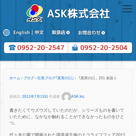
togg
navi
ホーム
›
ブログ
›
社長ブログ｢真実の口｣
›
「真実の口」251 余談ⅱ
投稿日:
2011年7月13日
作成者:
ASK Inc.
書きたくてウズウズしていたのだが、シリーズものを書いて
いたために、なかなか触れることができなかったものをひと
つ。
代々木公園で開催された環境省主催のエコライフフェア2011