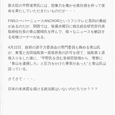
新大臣の平野達男氏には、想像力を働かせ責任感を持って使
命を果たしていただきたいものだが・・・
FNNスーパーニュースANCHORというフジテレビ系列の番組
があるのだが、関西では、毎週水曜日に独立総合研究所代表
取締役社長の青山繁晴氏を呼んで、様々なニュースを解説す
る名物コーナーがある。
4月22日、政府の原子力委員会の専門委員も務める青山氏
が、東電と吉田福島第一原発所長の許可を得て、福島第１原
発入りをした後に、“平野氏を含む首相官邸側から、警察に
『青山を逮捕しろ』と圧力をかけた事実があった”と青山氏は
語っている。
さてさて・・・。
日本の未来図を描ける政治家はいないのだろうか？？？