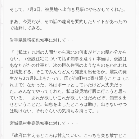
そして、7月3日、被災地へ出向き見事にやらかしてくれた。
まあ、今更だが、その話の趣旨を要約したサイトがあったの
で抜粋してみる。
岩手県達増拓也知事に対して・・・
『（私は）九州の人間だから東北の何市がどこの県か分から
ない。（仮設住宅について話す知事を遮り）本当は、仮設は
あなたがたの仕事だ。次の恒久住宅のようなものをわれわれ
は構想する。そこでみんなどんな知恵を出せるか。震災の発
生から3カ月以上もたって、国が市町村に寄り添うことは（こ
れまで）なかった。私はボーッとしていたけど大丈夫だっ
た。みんなでやってくれた。私は被災地行脚に行こうと思っ
ている。 あれが欲しいこれが欲しいはだめだぞ、知恵を出
せということだ。知恵を出したところは助け、出さないやつ
は助けない。それぐらいの気持ちを持って。』
宮城県村井嘉浩知事に対して・・・
『政府に甘えるところは甘えていい。こっちも突き放すとこ