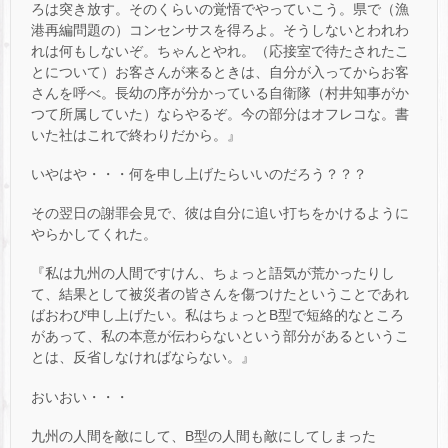
ろは突き放す。そのくらいの覚悟でやっていこう。県で（漁
港再編問題の）コンセンサスを得ろよ。そうしないとわれわ
れは何もしないぞ。ちゃんとやれ。（応接室で待たされたこ
とについて）お客さんが来るときは、自分が入ってからお客
さんを呼べ。長幼の序が分かっている自衛隊（村井知事がか
つて所属していた）ならやるぞ。今の部分はオフレコな。書
いた社はこれで終わりだから。』
いやはや・・・何を申し上げたらいいのだろう？？？
その翌日の謝罪会見で、彼は自分に追い打ちをかけるように
やらかしてくれた。
『私は九州の人間ですけん、ちょっと語気が荒かったりし
て、結果として被災者の皆さんを傷つけたということであれ
ばおわび申し上げたい。私はちょっとB型で短絡的なところ
があって、私の本意が伝わらないという部分があるというこ
とは、反省しなければならない。』
おいおい・・・
九州の人間を敵にして、B型の人間も敵にしてしまった