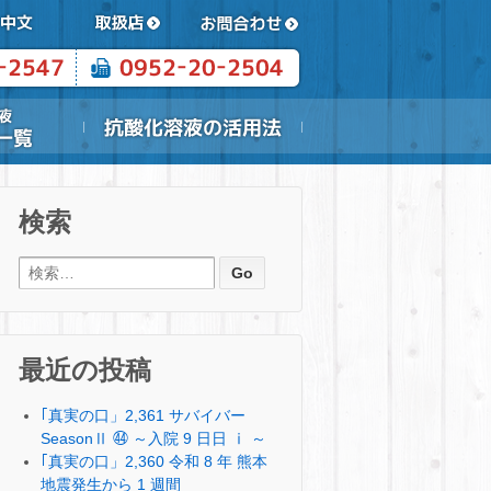
検索
検索:
最近の投稿
｢真実の口」2,361 サバイバー
SeasonⅡ ㊹ ～入院 9 日日 ⅰ ～
｢真実の口」2,360 令和 8 年 熊本
地震発生から 1 週間