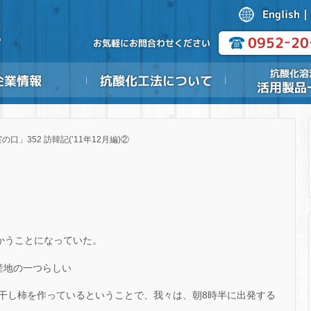
の口」352 訪韓記(’11年12月編)②
かうことになっていた。
産地の一つらしい
干し柿を作っているということで、我々は、朝8時半に出発する