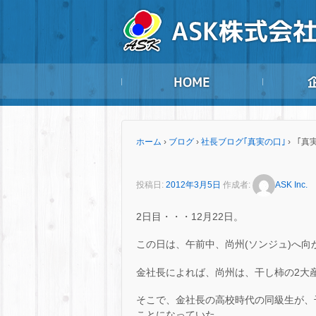
ホーム
›
ブログ
›
社長ブログ｢真実の口｣
›
「真実
投稿日:
2012年3月5日
作成者:
ASK Inc.
2日目・・・12月22日。
この日は、午前中、尚州(ソンジュ)へ向
金社長によれば、尚州は、干し柿の2大
そこで、金社長の高校時代の同級生が、
ことになっていた。