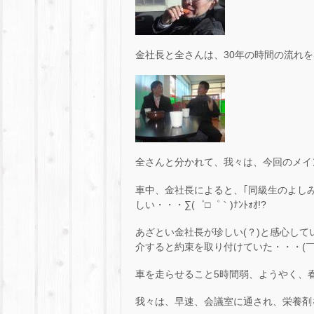
金社長と全さんは、30年の時間の流れ
全さんと分かれて、我々は、今回のメイ
車中、金社長によると、｢同級生のよし
しい・・・∑(゜□゜｀)ﾅﾝﾄｫｵ!?
あざとい金社長が珍しい(？)と感心し
介すると約束を取り付けていた・・・(￣
車を走らせること5時間弱、ようやく、
我々は、早速、会議室に通され、栄養剤