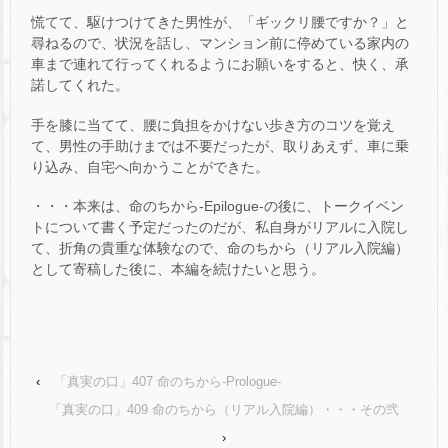
慌てて、駆けつけてきた男性が、「ギックリ腰ですか？」と
尋ねるので、状況を話し、マンション前に停めている家内の
車まで連れて行ってくれるようにお願いをすると、快く、承
諾してくれた。
手を膝に当てて、腰に負担をかけない歩き方のコツを覚え
て、男性の手助けまでは不要だったが、取りあえず、車に乗
り込み、自宅へ向かうことができた。
・・・本来は、命のちから-Epilogue-の後に、トークイベン
トについて書く予定だったのだが、私自身がリアルに入院し
て、折角の貴重な体験なので、命のちから（リアル入院編）
として寄稿した後に、本編を続けたいと思う。
‹
「真実の口」407 命のちから-Prologue-
「真実の口」409 命のちから（リアル入院編）・・・その弐
›