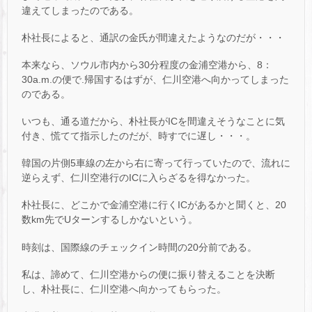
違えてしまったのである。
朴社長によると、通訳の金氏が間違えたようなのだが・・・
本来なら、ソウル市内から30分程度の金浦空港から、8：
30a.m.の便で.帰国するはずが、仁川空港へ向かってしまった
のである。
いつも、通る道だから、朴社長がICを間違えそうなことに気
付き、慌てて指示したのだが、時すでに遅し・・・。
韓国の片側5車線の左から右に寄って行っていたので、流れに
逆らえず、仁川空港行のICに入らざるを得なかった。
朴社長に、どこかで金浦空港に行くICがあるかと聞くと、20
数km先でUターンするしかないという。
時刻は、国際線のチェックイン時間の20分前である。
私は、諦めて、仁川空港からの便に振り替えることを決断
し、朴社長に、仁川空港へ向かってもらった。