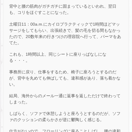
背中と腰の筋肉がガチガチに固まっているといわれ、翌日
も、コリをほぐすことになった。
土曜日11：00a.m.にカイロプラクティックで1時間ほどマッ
サージをしてもらい、出張続きで、髪の毛を切る間もなかっ
たので、20数年来の行きつけの理容院へ行って、パーマをあ
てた。
これも、1時間以上、同じシートに座りっぱなしにな
る・・・。
事務所に戻り、仕事をするため、椅子に座ろうとするのだ
が、背中を丸めても伸ばしても、違和感があり、落ち着かな
い。
結局、海外からのメール一通に返事を返しただけで終わって
しまった。
しばらく、ソファで休憩しようと座ろうとするのだが、ソフ
ァのクッションの柔らかさが逆に鬱陶しく感じる。
仕方がないので、フローリングに座ることしばし、腰の違和