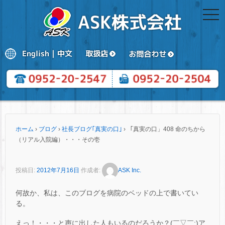
togg
navi
ホーム
›
ブログ
›
社長ブログ｢真実の口｣
›
「真実の口」408 命のちから
（リアル入院編）・・・その壱
投稿日:
2012年7月16日
作成者:
ASK Inc.
何故か、私は、このブログを病院のベッドの上で書いてい
る。
えっ！・・・と声に出した人もいるのだろうか？(￣▽￣;)ア