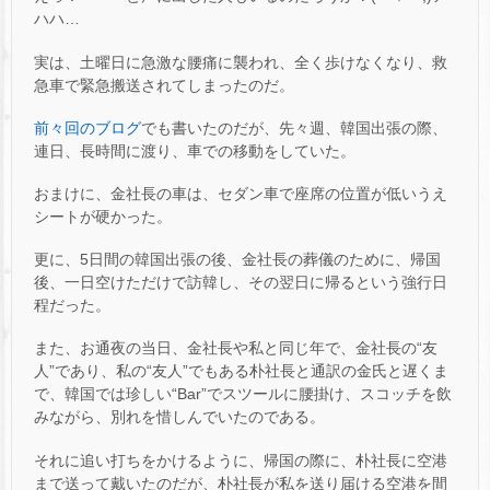
ハハ…
実は、土曜日に急激な腰痛に襲われ、全く歩けなくなり、救
急車で緊急搬送されてしまったのだ。
前々回のブログ
でも書いたのだが、先々週、韓国出張の際、
連日、長時間に渡り、車での移動をしていた。
おまけに、金社長の車は、セダン車で座席の位置が低いうえ
シートが硬かった。
更に、5日間の韓国出張の後、金社長の葬儀のために、帰国
後、一日空けただけで訪韓し、その翌日に帰るという強行日
程だった。
また、お通夜の当日、金社長や私と同じ年で、金社長の“友
人”であり、私の“友人”でもある朴社長と通訳の金氏と遅くま
で、韓国では珍しい“Bar”でスツールに腰掛け、スコッチを飲
みながら、別れを惜しんでいたのである。
それに追い打ちをかけるように、帰国の際に、朴社長に空港
まで送って戴いたのだが、朴社長が私を送り届ける空港を間