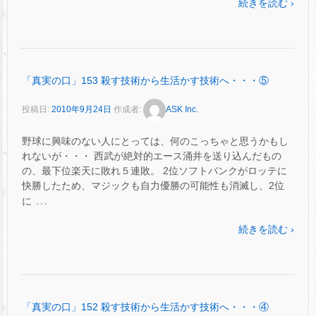
続きを読む ›
「真実の口」153 殺す技術から生活かす技術へ・・・⑤
投稿日:
2010年9月24日
作成者:
ASK Inc.
野球に興味のない人にとっては、何のこっちゃと思うかもし
れないが・・・ 西武が絶対的エース涌井を送り込んだもの
の、最下位楽天に敗れ５連敗。 2位ソフトバンクがロッテに
快勝したため、マジックも自力優勝の可能性も消滅し、2位
…
に
続きを読む ›
「真実の口」152 殺す技術から生活かす技術へ・・・④