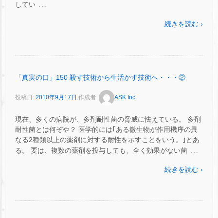
…
してい
続きを読む ›
「真実の口」150 殺す技術から生活かす技術へ・・・②
投稿日:
2010年9月17日
作成者:
ASK Inc.
現在、多くの病院が、多剤耐性菌の脅威に怯えている。 多剤
耐性菌とは何ぞや？ 医学的には｢ある微生物が作用機序の異
なる2種類以上の薬剤に対する耐性を示すことをいう。｣とあ
…
る。 要は、複数の薬剤を投与しても、全く効果がない菌
続きを読む ›