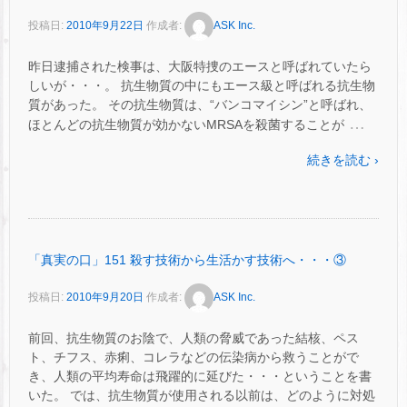
投稿日:
2010年9月22日
作成者:
ASK Inc.
昨日逮捕された検事は、大阪特捜のエースと呼ばれていたら
しいが・・・。 抗生物質の中にもエース級と呼ばれる抗生物
質があった。 その抗生物質は、“バンコマイシン”と呼ばれ、
…
ほとんどの抗生物質が効かないMRSAを殺菌することが
続きを読む ›
「真実の口」151 殺す技術から生活かす技術へ・・・③
投稿日:
2010年9月20日
作成者:
ASK Inc.
前回、抗生物質のお陰で、人類の脅威であった結核、ペス
ト、チフス、赤痢、コレラなどの伝染病から救うことがで
き、人類の平均寿命は飛躍的に延びた・・・ということを書
いた。 では、抗生物質が使用される以前は、どのように対処