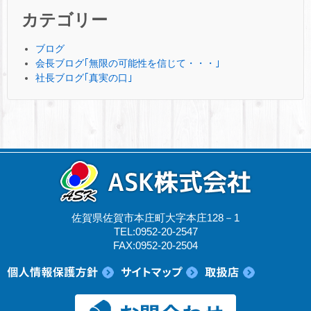
カテゴリー
ブログ
会長ブログ｢無限の可能性を信じて・・・｣
社長ブログ｢真実の口｣
佐賀県佐賀市本庄町大字本庄128－1
TEL:0952-20-2547
FAX:0952-20-2504