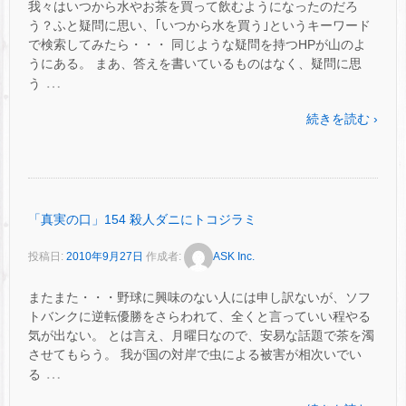
我々はいつから水やお茶を買って飲むようになったのだろ
う？ふと疑問に思い、｢いつから水を買う｣というキーワード
で検索してみたら・・・ 同じような疑問を持つHPが山のよ
うにある。 まあ、答えを書いているものはなく、疑問に思
…
う
続きを読む ›
「真実の口」154 殺人ダニにトコジラミ
投稿日:
2010年9月27日
作成者:
ASK Inc.
またまた・・・野球に興味のない人には申し訳ないが、ソフ
トバンクに逆転優勝をさらわれて、全くと言っていい程やる
気が出ない。 とは言え、月曜日なので、安易な話題で茶を濁
させてもらう。 我が国の対岸で虫による被害が相次いでい
…
る