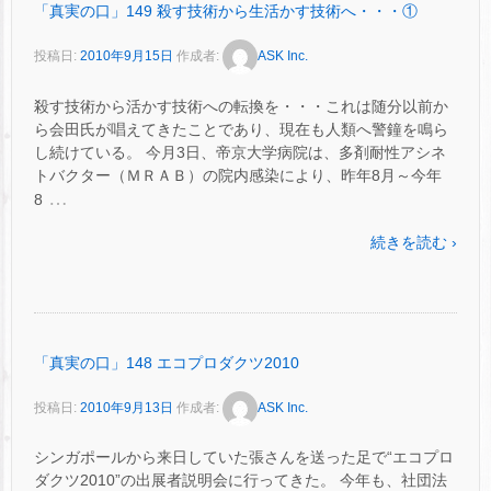
「真実の口」149 殺す技術から生活かす技術へ・・・①
投稿日:
2010年9月15日
作成者:
ASK Inc.
殺す技術から活かす技術への転換を・・・これは随分以前か
ら会田氏が唱えてきたことであり、現在も人類へ警鐘を鳴ら
し続けている。 今月3日、帝京大学病院は、多剤耐性アシネ
トバクター（ＭＲＡＢ）の院内感染により、昨年8月～今年
…
8
続きを読む ›
「真実の口」148 エコプロダクツ2010
投稿日:
2010年9月13日
作成者:
ASK Inc.
シンガポールから来日していた張さんを送った足で“エコプロ
ダクツ2010”の出展者説明会に行ってきた。 今年も、社団法