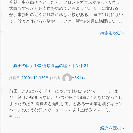
今朝、車を出そうとしたら、フロントガラスが凍っていた。
大阪もすっかり冬支度を始めているようだ。 話しは変わる
が、事務所の近くに非常に珍しい桜がある。 毎年11月に咲い
…
て、段々と花びらを増やしていき、翌年の4月に満開にな
続きを読む ›
「真実の口」180 健康食品の嘘・ホント21
投稿日:
2010年11月26日
作成者:
ASK Inc.
前回、こんにゃくゼリーについて触れたのだが・・・。 ま
だ、怒りが収まらない。 いつからこの国はこんなになってし
まったのだ？ 消費者を煽動して、とある一企業を潰すキャン
ペーンのような勢いでニュースを取り上げるマスコミ。
…
そ
続きを読む ›