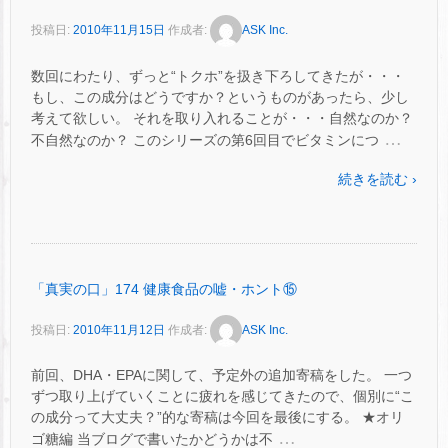
投稿日:
2010年11月15日
作成者:
ASK Inc.
数回にわたり、ずっと“トクホ”を扱き下ろしてきたが・・・
もし、この成分はどうですか？というものがあったら、少し
考えて欲しい。 それを取り入れることが・・・自然なのか？
…
不自然なのか？ このシリーズの第6回目でビタミンにつ
続きを読む ›
「真実の口」174 健康食品の嘘・ホント⑮
投稿日:
2010年11月12日
作成者:
ASK Inc.
前回、DHA・EPAに関して、予定外の追加寄稿をした。 一つ
ずつ取り上げていくことに疲れを感じてきたので、個別に“こ
の成分って大丈夫？”的な寄稿は今回を最後にする。 ★オリ
…
ゴ糖編 当ブログで書いたかどうかは不