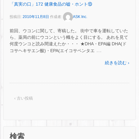
「真実の口」172 健康食品の嘘・ホント⑬
投稿日:
2010年11月8日
作成者:
ASK Inc.
前回、ウコンに関して、寄稿した。 街中で車を運転していた
ら、薬局の前にウコンという幟をよく目にする。 あれを見て
何度ウンコと読み間違えたか・・・ ★DHA・EPA編 DHA(ド
…
コサヘキサエン酸)・EPA(エイコサペンタエ
続きを読む ›
‹ 古い投稿
検索