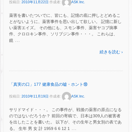
投稿日:
2010年11月22日
作成者:
ASK Inc.
薬害を書いたついでに、皆にも、記憶の底に押しとどめるこ
とがないように、薬害事件を思い出して欲しい。 記憶に新し
い薬害エイズ。 その他にも、スモン事件、薬害ヤコブ病事
件、クロロキン事件、ソリブジン事件・・・。 これらは、
…
鏡
続きを読む ›
「真実の口」177 健康食品の嘘・ホント⑱
投稿日:
2010年11月19日
作成者:
ASK Inc.
サリドマイド・・・。 この事件が、戦後の薬害の原点になる
のではないだろうか？ 前回の寄稿で、日本は309人の被害者
を出したことを書いた。 以下が、その生年と男女別の表であ
…
る。 生年 男 女 計 1959 6 6 12 1